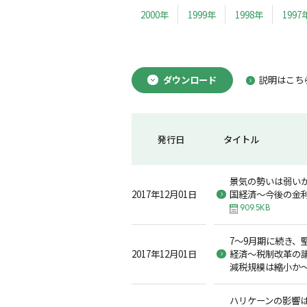
2000年
1999年
1998年
1997
ダウンロード
説明はこち
発行日
タイトル
景気の勢いは弱い
2017年12月01日
国経済～今後の金
909.5KB
7～9月期に続き、
2017年12月01日
経済～税制改革の
減税規模は縮小か
ハリケーンの影響