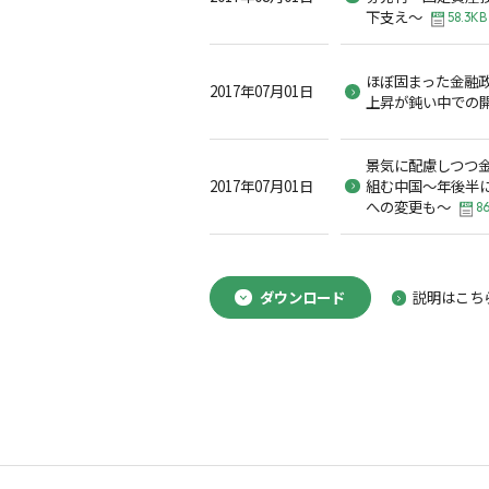
下支え～
58.3KB
ほぼ固まった金融
2017年07月01日
上昇が鈍い中での
景気に配慮しつつ
2017年07月01日
組む中国～年後半
への変更も～
8
ダウンロード
説明はこち