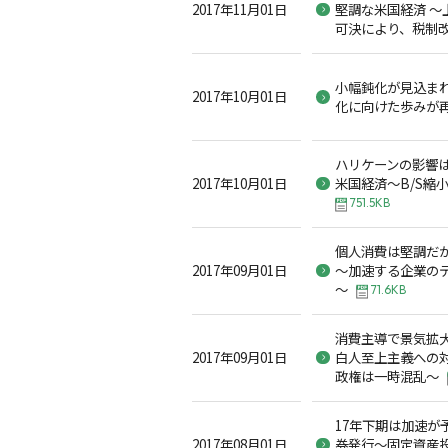
2017年11月01日
堅調な米国経済 ～
可決により、税制
小幅鈍化が見込ま
2017年10月01日
化に向けた歩みが
ハリケーンの影響
2017年10月01日
米国経済～B/S縮
751.5KB
個人消費は堅調だ
2017年09月01日
～加速する企業の
～
71.6KB
消費主導で景気拡
2017年09月01日
白人至上主義への
政権は一時混乱～
17年下期は加速が
2017年08月01日
券発行～固定資産