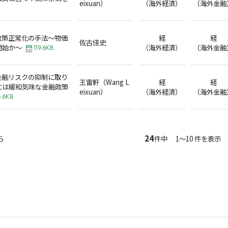
eixuan）
（海外経済）
（海外金融
政策正常化の手法～物価
経
経
佐古佳史
開始か～
（海外経済）
（海外金融
119.6KB
金融リスクの抑制に取り
王雷軒（Wang L
経
経
には緩和気味な金融政策
eixuan）
（海外経済）
（海外金融
6.6KB
24
ら
件中 1～10 件を表示