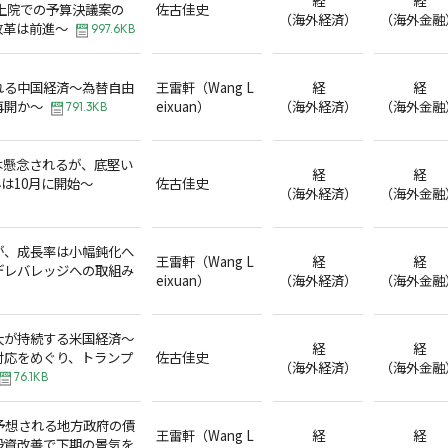
上院での予算決議案の
佐古佳史
（海外経済）
（海外金融
改革は前進～
997.6KB
れる中国経済～為替自由
王雷軒（Wang L
経
経
再開か～
eixuan）
（海外経済）
（海外金融
791.3KB
は懸念されるが、底堅い
経
経
小は10月に開始～
佐古佳史
（海外経済）
（海外金融
が、成長率は小幅鈍化へ
王雷軒（Wang L
経
経
デレバレッジへの取組み
eixuan）
（海外経済）
（海外金融
大が持続する米国経済～
経
経
対応をめぐり、トランプ
佐古佳史
（海外経済）
（海外金融
76.1KB
予想される地方政府の債
王雷軒（Wang L
経
経
投資改善で下期の景気を