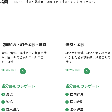
細検索
AND・OR検索や執筆者、期間指定で検索することができます。
協同組合・組合金融・地域
経済・金融
農協、漁協、森林組合の制度と動
経済金融情勢、経済社会の構造変
向、国内外の協同組合・組合金
化がもたらす諸問題、地域金融の
融・地域
動き
VIEW MORE
VIEW MORE
当分野別のレポート
当分野別のレポート
農協
国内経済
漁協
国内金融
森林組合
海外経済