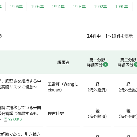
年
1996年
1995年
1994年
1993年
1992年
1991年
24
ら
件中 1～10 件を表示
第一分野
第二分野
編著者
詳細区分
詳細区分
が、底堅さを維持する中
王雷軒（Wang L
経
経
利高騰リスクに留意～
eixuan）
（海外経済）
（海外金融
堅調に推移している米国
経
経
議会審議は進展するも、
佐古佳史
（海外経済）
（海外金融
～
927.0KB
は軽微であり、引き続き
経
経