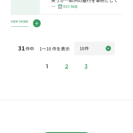
失うか―欧州の銀行を事例として
―
957.3KB
VIEW MORE
31
件中 1～10 件を表示
1
2
3