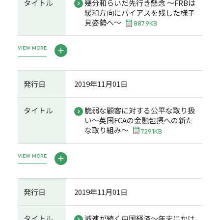
タイトル
幾分和らいだ先行き懸念 ～FRBは
緩和方向にバイアスを残した様子
見姿勢へ～
887.9KB
VIEW MORE
発行日
2019年11月01日
タイトル
脆弱な顧客に対する公平な取り扱
い～英国FCAの金融包摂への新た
な取り組み～
729.1KB
VIEW MORE
発行日
2019年11月01日
タイトル
減速が続く中国経済～年末にかけ