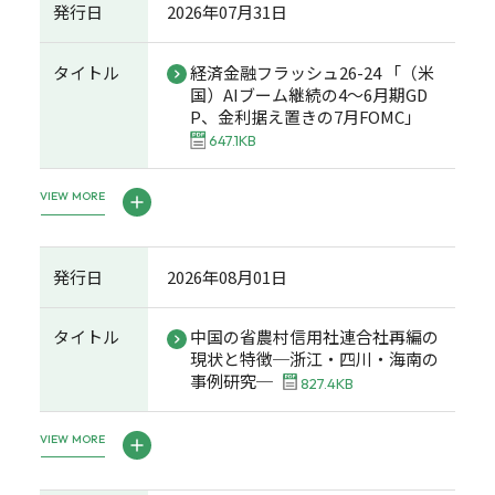
発行日
2026年07月31日
タイトル
経済金融フラッシュ26-24 「（米
国）AIブーム継続の4～6月期GD
P、金利据え置きの7月FOMC」
647.1KB
VIEW MORE
発行日
2026年08月01日
タイトル
中国の省農村信用社連合社再編の
現状と特徴─浙江・四川・海南の
事例研究─
827.4KB
VIEW MORE