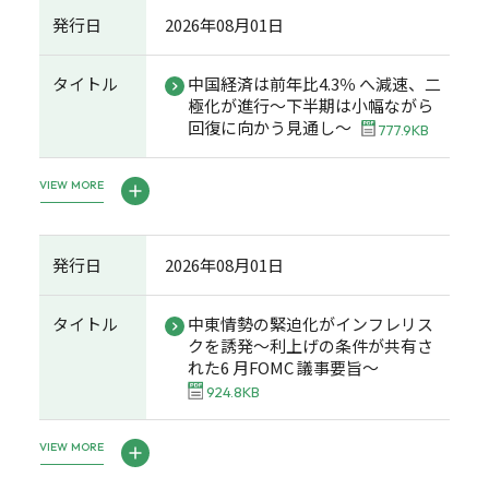
発行日
2026年08月01日
タイトル
中国経済は前年比4.3％ へ減速、二
極化が進行～下半期は小幅ながら
回復に向かう見通し～
777.9KB
VIEW MORE
発行日
2026年08月01日
タイトル
中東情勢の緊迫化がインフレリス
クを誘発～利上げの条件が共有さ
れた6 月FOMC 議事要旨～
924.8KB
VIEW MORE