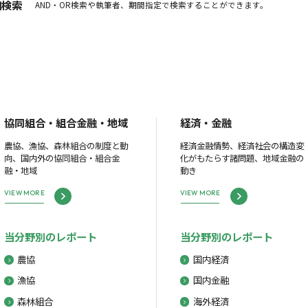
細検索
AND・OR検索や執筆者、期間指定で検索することができます。
協同組合・組合金融・地域
経済・金融
農協、漁協、森林組合の制度と動
経済金融情勢、経済社会の構造変
向、国内外の協同組合・組合金
化がもたらす諸問題、地域金融の
融・地域
動き
VIEW MORE
VIEW MORE
当分野別のレポート
当分野別のレポート
農協
国内経済
漁協
国内金融
森林組合
海外経済