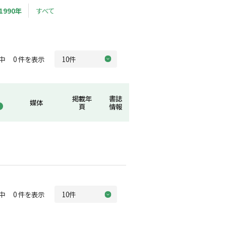
1990年
すべて
中 0 件を表示
掲載年
書誌
媒体
頁
情報
中 0 件を表示