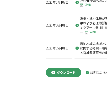
2025年07月07日
1.3MB
漁業・漁村体験が
果および心理的影
2025年06月01日
ィツアーに参加し
―
1.4MB
農泊地域の地域お
2025年05月01日
に関する考察―岐
と宮城県栗原市の
ダウンロード
説明はこち