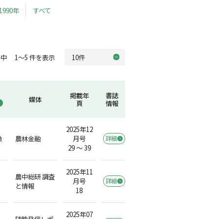
1990年
すべて
中 1～5 件を表示
掲載年
書誌
媒体
頁
情報
2025年12
漁
農林金融
月号
詳細
29 ～ 39
2025年11
農中総研 調査
月号
詳細
と情報
18
2025年07
随時発信レポ