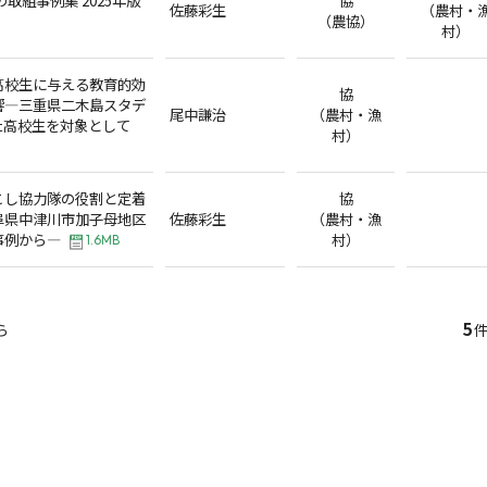
佐藤彩生
（農村・
（農協）
村）
高校生に与える教育的効
協
響―三重県二木島スタデ
尾中謙治
（農村・漁
た高校生を対象として
村）
こし協力隊の役割と定着
協
阜県中津川市加子母地区
佐藤彩生
（農村・漁
事例から―
村）
1.6MB
5
ら
件