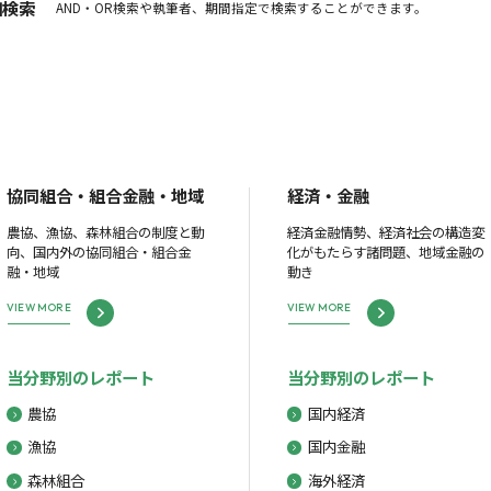
細検索
AND・OR検索や執筆者、期間指定で検索することができます。
協同組合・組合金融・地域
経済・金融
農協、漁協、森林組合の制度と動
経済金融情勢、経済社会の構造変
向、国内外の協同組合・組合金
化がもたらす諸問題、地域金融の
融・地域
動き
VIEW MORE
VIEW MORE
当分野別のレポート
当分野別のレポート
農協
国内経済
漁協
国内金融
森林組合
海外経済