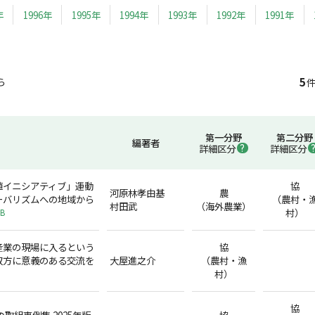
年
1996年
1995年
1994年
1993年
1992年
1991年
5
ら
件
第一分野
第二分野
編著者
詳細区分
詳細区分
値イニシアティブ」運動
協
河原林孝由基
農
ーバリズムへの地域から
（農村・
村田武
（海外農業）
村）
KB
産業の現場に入るという
協
双方に意義のある交流を
大屋進之介
（農村・漁
村）
協
取組事例集 2025年版
協