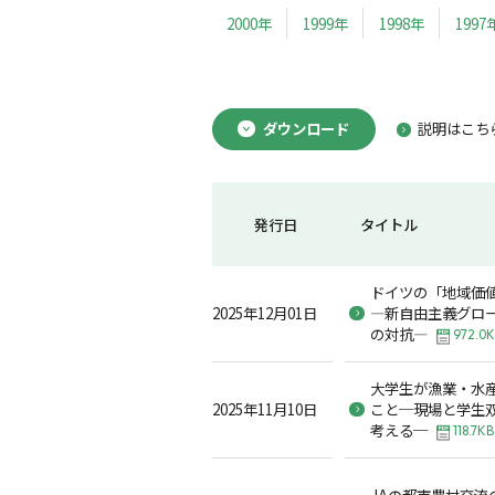
2000年
1999年
1998年
1997
ダウンロード
説明はこち
発行日
タイトル
ドイツの「地域価
2025年12月01日
―新自由主義グロ
の対抗―
972.0
大学生が漁業・水
2025年11月10日
こと─現場と学生
考える─
118.7KB
JAの都市農村交流の