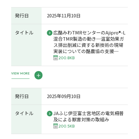
発行日
2025年11月10日
タイトル
広酪みわTMRセンターのAjipro®-L
混合TMR製造の動き─温室効果ガ
ス排出削減に資する新技術の現場
実装についての酪農協の支援─
200.8KB
VIEW MORE
発行日
2025年09月10日
タイトル
JAふじ伊豆富士宮地区の電気柵普
及による獣害対策の取組み
200.5KB