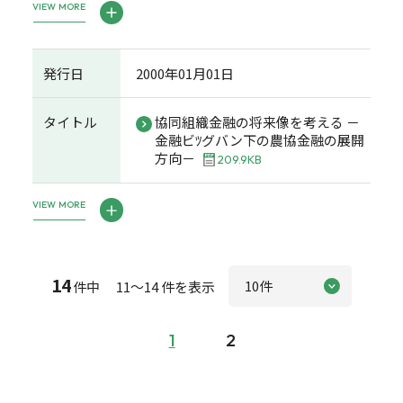
VIEW MORE
発行日
2000年01月01日
タイトル
協同組織金融の将来像を考える －
金融ビﾂグバン下の農協金融の展開
方向－
209.9KB
VIEW MORE
14
件中 11～14 件を表示
1
2