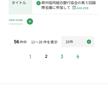
タイトル
欧州協同組合銀行協会の第５回国
際会議に参加して
668.2KB
VIEW MORE
56
件中 11～20 件を表示
1
2
3
4