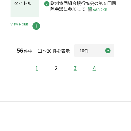
タイトル
欧州協同組合銀行協会の第５回国
際会議に参加して
668.2KB
VIEW MORE
56
件中 11～20 件を表示
1
2
3
4