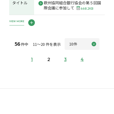
タイトル
欧州協同組合銀行協会の第５回国
際会議に参加して
668.2KB
VIEW MORE
56
件中 11～20 件を表示
1
2
3
4