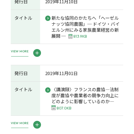
発行日
2019年11月10日
タイトル
新たな協同のかたちへ「ヘーゼル
ナッツ協同農園」─ ドイツ・バイ
エルン州にみる家族農業経営の新
展開 ─
813.9KB
VIEW MORE
発行日
2019年11月01日
タイトル
〈講演録〉フランスの農協―法制
度が農協や農業者の競争力向上に
どのように影響しているのか―
807.0KB
VIEW MORE