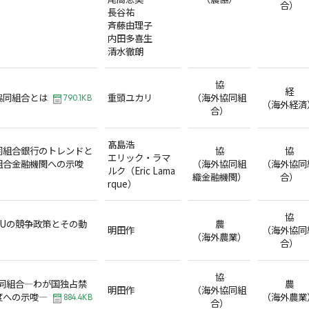
合）
長谷祐
斉藤由理子
内田多喜生
清水徹朗
協
経
協同組合とは
重頭ユカリ
（海外協同組
790.1KB
（海外経済
合）
髙島浩
同組合銀行のトレンドと
協
協
エリック・ラマ
組合金融機関への示唆
（海外協同組
（海外協同
ルク（Eric Lama
織金融機関）
合）
rque）
協
EUの競争政策とその動
農
明田作
（海外協同
（海外農業）
合）
協
協同組合―わが国独占禁
農
明田作
（海外協同組
度への示唆―
（海外農業
884.4KB
合）