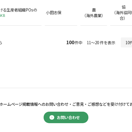
協
ける生産者組織POsの
農
小田志保
（海外協同
（海外農業）
5KB
合）
100
ら
件中 11～20 件を表示
ホームページ掲載情報へのお問い合わせ・
ご意見・ご感想などを受け付けて
お問い合わせ