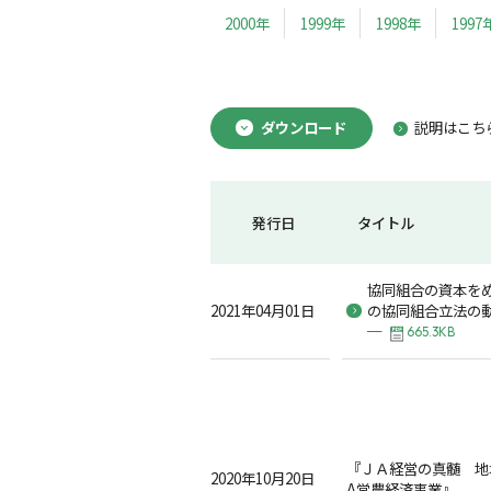
2000年
1999年
1998年
1997
ダウンロード
説明はこち
発行日
タイトル
協同組合の資本を
2021年04月01日
の協同組合立法の
─
665.3KB
『ＪＡ経営の真髄 地
2020年10月20日
A営農経済事業』