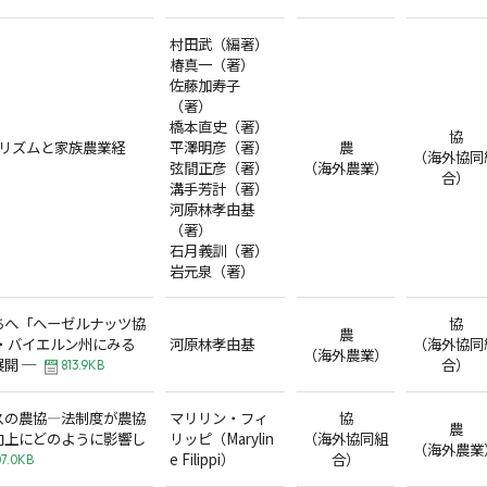
村田武（編著）
椿真一（著）
佐藤加寿子
（著）
橋本直史（著）
協
リズムと家族農業経
平澤明彦（著）
農
（海外協同
弦間正彦（著）
（海外農業）
合）
溝手芳計（著）
河原林孝由基
（著）
石月義訓（著）
岩元泉（著）
ちへ「ヘーゼルナッツ協
協
農
・バイエルン州にみる
河原林孝由基
（海外協同
（海外農業）
開 ─
合）
813.9KB
スの農協―法制度が農協
マリリン・フィ
協
農
向上にどのように影響し
リッピ（Marylin
（海外協同組
（海外農業
e Filippi）
合）
7.0KB