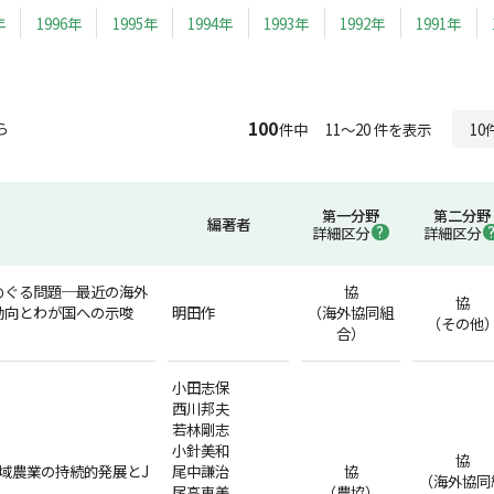
年
1996年
1995年
1994年
1993年
1992年
1991年
100
ら
件中 11～20 件を表示
第一分野
第二分野
編著者
詳細区分
詳細区分
めぐる問題─最近の海外
協
協
動向とわが国への示唆
明田作
（海外協同組
（その他
合）
小田志保
西川邦夫
若林剛志
小針美和
協
域農業の持続的発展とJ
尾中謙治
協
（海外協同
尾高恵美
（農協）