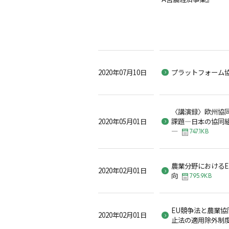
2020年07月10日
プラットフォーム
〈講演録〉欧州協
2020年05月01日
課題―日本の協同
―
747.1KB
農業分野における
2020年02月01日
向
795.9KB
EU競争法と農業
2020年02月01日
止法の適用除外制