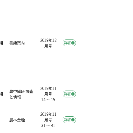
2019年12
組
書籍案内
詳細
月号
2019年11
農中総研 調査
組
月号
詳細
と情報
14 ～ 15
2019年11
農林金融
月号
詳細
）
31 ～ 41