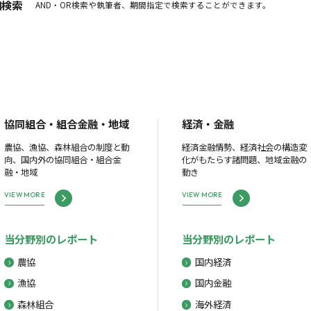
細検索
AND・OR検索や執筆者、期間指定で検索することができます。
協同組合・組合金融・地域
経済・金融
農協、漁協、森林組合の制度と動
経済金融情勢、経済社会の構造変
向、国内外の協同組合・組合金
化がもたらす諸問題、地域金融の
融・地域
動き
VIEW MORE
VIEW MORE
当分野別のレポート
当分野別のレポート
農協
国内経済
漁協
国内金融
森林組合
海外経済