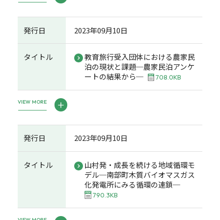
発行日
2023年09月10日
タイトル
教育旅行受入団体における農家民
泊の現状と課題─農家民泊アンケ
ートの結果から─
708.0KB
VIEW MORE
発行日
2023年09月10日
タイトル
山村発・成長を続ける地域循環モ
デル─南部町木質バイオマスガス
化発電所にみる循環の連鎖─
790.3KB
VIEW MORE