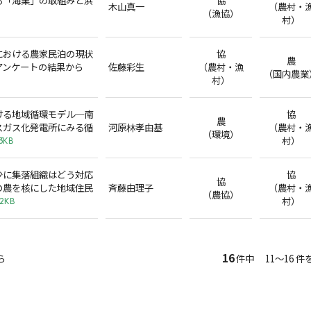
木山真一
（農村・
（漁協）
村）
における農家民泊の現状
協
農
アンケートの結果から
佐藤彩生
（農村・漁
（国内農業
村）
ける地域循環モデル─南
協
農
スガス化発電所にみる循
河原林孝由基
（農村・
（環境）
村）
3KB
少に集落組織はどう対応
協
協
の農を核にした地域住民
斉藤由理子
（農村・
（農協）
村）
.2KB
16
ら
件中 11～16 件