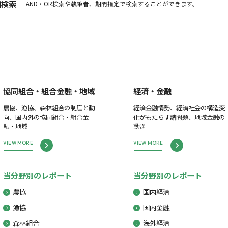
細検索
AND・OR検索や執筆者、期間指定で検索することができます。
協同組合・組合金融・地域
経済・金融
農協、漁協、森林組合の制度と動
経済金融情勢、経済社会の構造変
向、国内外の協同組合・組合金
化がもたらす諸問題、地域金融の
融・地域
動き
VIEW MORE
VIEW MORE
当分野別のレポート
当分野別のレポート
農協
国内経済
漁協
国内金融
森林組合
海外経済