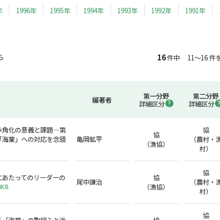
年
1996年
1995年
1994年
1993年
1992年
1991年
16
ら
件中 11～16 件
第一分野
第二分野
編著者
詳細区分
詳細区分
多角化の意義と課題―第
協
協
「海業」への対応を念頭
亀岡鉱平
（農村・
（漁協）
村）
協
にあたってのリーダーの
協
尾中謙治
（農村・
（漁協）
8KB
村）
協
る「海業」の取組みと浜
協