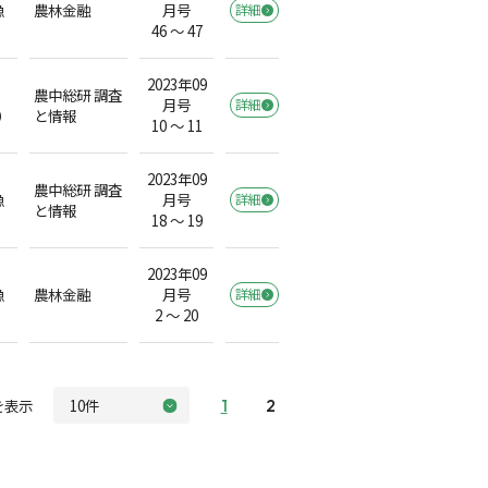
漁
農林金融
月号
詳細
46 ～ 47
2023年09
農中総研 調査
月号
詳細
）
と情報
10 ～ 11
2023年09
農中総研 調査
漁
月号
詳細
と情報
18 ～ 19
2023年09
漁
農林金融
月号
詳細
2 ～ 20
を表示
1
2