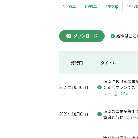
2000年
1999年
1998年
1997
ダウンロード
説明はこち
発行日
タイトル
漁協における事業
2023年10月01日
３期浜プランでの
に―
1.3MB
漁協の事業多角化
2023年10月01日
意識と行動
977.
漁業との調和によ