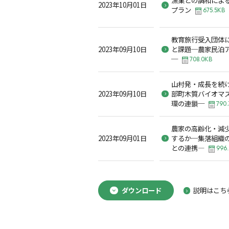
2023年10月01日
プラン
675.5KB
教育旅行受入団体
2023年09月10日
と課題─農家民泊
─
708.0KB
山村発・成長を続
2023年09月10日
部町木質バイオマ
環の連鎖─
790.
農家の高齢化・減
2023年09月01日
するか─集落組織
との連携―
996
ダウンロード
説明はこち