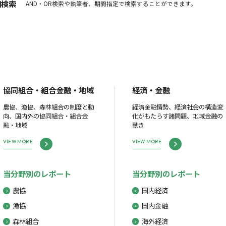
細検索
AND・OR検索や執筆者、期間指定で検索することができます。
協同組合・組合金融・地域
経済・金融
農協、漁協、森林組合の制度と動
経済金融情勢、経済社会の構造変
向、国内外の協同組合・組合金
化がもたらす諸問題、地域金融の
融・地域
動き
VIEW MORE
VIEW MORE
当分野別のレポート
当分野別のレポート
農協
国内経済
漁協
国内金融
森林組合
海外経済