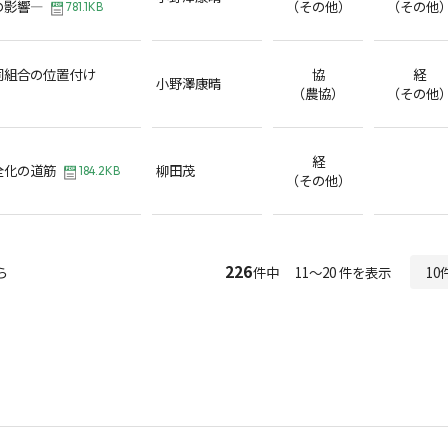
の影響―
（その他）
（その他
781.1KB
同組合の位置付け
協
経
小野澤康晴
（農協）
（その他
経
全化の道筋
柳田茂
184.2KB
（その他）
226
ら
件中 11～20 件を表示