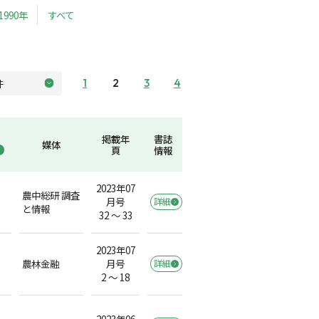
1990年
すべて
1
2
3
4
掲載年
書誌
媒体
頁
情報
2023年07
農中総研 調査
月号
詳細
）
と情報
32 ～ 33
2023年07
農林金融
月号
詳細
）
2 ～ 18
2023年06