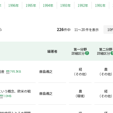
年
1996年
1995年
1994年
1993年
1992年
1991年
226
ら
件中 11～20 件を表示
第一分野
第二分野
編著者
詳細区分
詳細区分
経
農
遺産
藤島義之
795.3KB
（その他）
（その他
という概念、欧米の戦
農
経
藤島義之
（環境）
（その他
1.0MB
替的枠組みとその展開
協
経