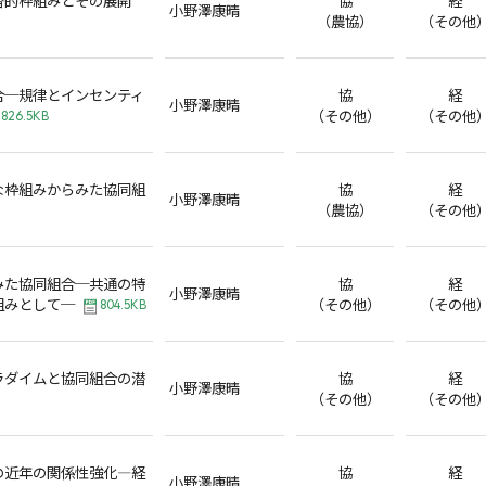
小野澤康晴
（農協）
（その他
合─規律とインセンティ
協
経
小野澤康晴
（その他）
（その他
826.5KB
な枠組みからみた協同組
協
経
小野澤康晴
（農協）
（その他
みた協同組合─共通の特
協
経
小野澤康晴
組みとして─
（その他）
（その他
804.5KB
ラダイムと協同組合の潜
協
経
小野澤康晴
（その他）
（その他
の近年の関係性強化―経
協
経
小野澤康晴