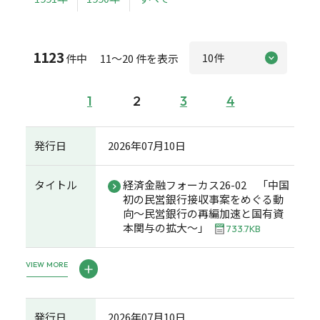
1123
件中 11～20 件を表示
1
2
3
4
発行日
2026年07月10日
タイトル
経済金融フォーカス26-02 「中国
初の民営銀行接収事案をめぐる動
向～民営銀行の再編加速と国有資
本関与の拡大～」
733.7KB
VIEW MORE
発行日
2026年07月10日