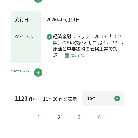
発行日
2026年06月11日
タイトル
経済金融フラッシュ26-13 「（中
国）CPIは依然として弱く、PPIは
原油と重要鉱物の価格上昇で加
速」
728.9KB
VIEW MORE
1123
件中 11～20 件を表示
1
2
3
4