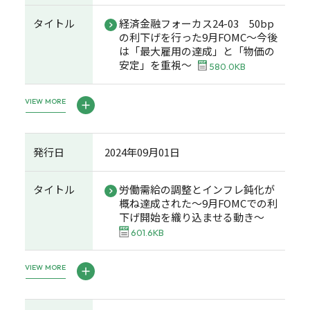
タイトル
経済金融フォーカス24-03 50bp
の利下げを行った9月FOMC～今後
は「最大雇用の達成」と「物価の
安定」を重視～
580.0KB
VIEW MORE
発行日
2024年09月01日
タイトル
労働需給の調整とインフレ鈍化が
概ね達成された～9月FOMCでの利
下げ開始を織り込ませる動き～
601.6KB
VIEW MORE