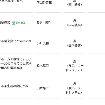
内田多喜生
（国内農業）
農
農業経営
長谷川晃生
610.2KB
（国内農業）
ぐる構造変化と分析の視
農
小針美和
（国内農業）
れる一方で複雑化する小
農
─2040年までの世代別
鈴木基臣
（食品・フー
た用途別需給推計─
ドシステム）
農
する茶生産の動向と課
山本裕二
（食品・フー
ドシステム）