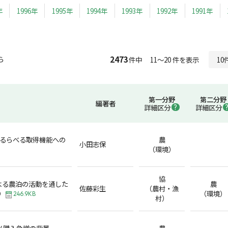
年
1996年
1995年
1994年
1993年
1992年
1991年
2473
ら
件中 11～20 件を表示
第一分野
第二分野
編著者
詳細区分
詳細区分
えるらべる取得機能への
農
小田志保
（環境）
協
よる農泊の活動を通した
農
佐藤彩生
（農村・漁
り
（環境）
246.9KB
村）
コメ購入急増の背景
農