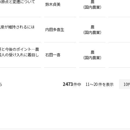
の原点と変遷について
農
鈴木貞美
（国内農業）
生産が維持されるには
農
内田多喜生
（国内農業）
要と今後のポイント―農
農
国人の受け入れに着目し
石田一喜
（国内農業）
2473
ら
件中 11～20 件を表示