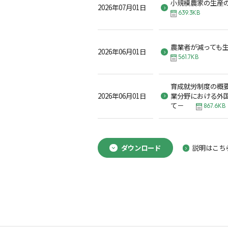
小規模農家の生産
2026年07月01日
639.3KB
農業者が減っても
2026年06月01日
561.7KB
育成就労制度の概
2026年06月01日
業分野における外
て－
867.6KB
ダウンロード
説明はこち