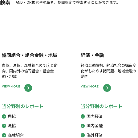
細検索
AND・OR検索や執筆者、期間指定で検索することができます。
協同組合・組合金融・地域
経済・金融
農協、漁協、森林組合の制度と動
経済金融情勢、経済社会の構造変
向、国内外の協同組合・組合金
化がもたらす諸問題、地域金融の
融・地域
動き
VIEW MORE
VIEW MORE
当分野別のレポート
当分野別のレポート
農協
国内経済
漁協
国内金融
森林組合
海外経済