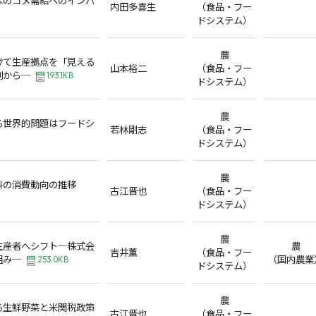
内田多喜生
（食品・フー
ドシステム）
農
けて生産拠点を「見える
山本裕二
（食品・フー
例から─
193.1KB
ドシステム）
農
る世界的問題はフードシ
若林剛志
（食品・フー
ドシステム）
農
料の消費動向の推移
古江晋也
（食品・フー
ドシステム）
農
生産者へシフト─株式会
農
吉井薫
（食品・フー
組み─
（国内農業
253.0KB
ドシステム）
農
る生鮮野菜と米関税政策
古江晋也
（食品・フー