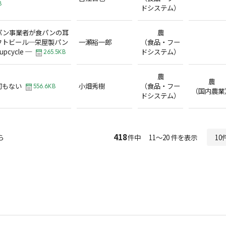
B
ドシステム）
パン事業者が食パンの耳
農
フトビール─栄屋製パン
一瀬裕一郎
（食品・フー
 upcycle ─
ドシステム）
265.5KB
農
農
何もない
小畑秀樹
（食品・フー
556.6KB
（国内農業
ドシステム）
418
ら
件中 11～20 件を表示