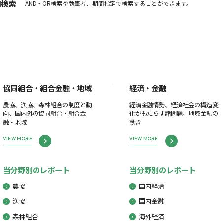
細検索
AND・OR検索や執筆者、期間指定で検索することができます。
協同組合・組合金融・地域
経済・金融
農協、漁協、森林組合の制度と動
経済金融情勢、経済社会の構造変
向、国内外の協同組合・組合金
化がもたらす諸問題、地域金融の
融・地域
動き
VIEW MORE
VIEW MORE
当分野別のレポート
当分野別のレポート
農協
国内経済
漁協
国内金融
森林組合
海外経済