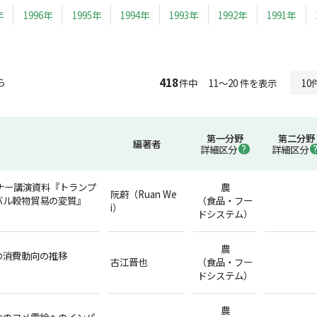
年
1996年
1995年
1994年
1993年
1992年
1991年
418
ら
件中 11～20 件を表示
第一分野
第二分野
編著者
詳細区分
詳細区分
ナー講演資料『トランプ
農
阮蔚（Ruan We
バル穀物貿易の変質』
（食品・フー
i）
ドシステム）
農
の消費動向の推移
古江晋也
（食品・フー
ドシステム）
農
本のコメ需給へのインパ