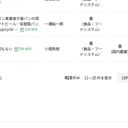
B
ドシステム）
パン事業者が食パンの耳
農
フトビール─栄屋製パン
一瀬裕一郎
（食品・フー
 upcycle ─
ドシステム）
265.5KB
農
農
何もない
小畑秀樹
（食品・フー
556.6KB
（国内農業
ドシステム）
418
ら
件中 11～20 件を表示