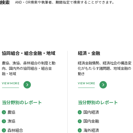
細検索
AND・OR検索や執筆者、期間指定で検索することができます。
協同組合・組合金融・地域
経済・金融
農協、漁協、森林組合の制度と動
経済金融情勢、経済社会の構造変
向、国内外の協同組合・組合金
化がもたらす諸問題、地域金融の
融・地域
動き
VIEW MORE
VIEW MORE
当分野別のレポート
当分野別のレポート
農協
国内経済
漁協
国内金融
森林組合
海外経済