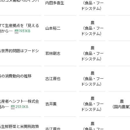
内田多喜生
（食品・フー
ドシステム）
農
けて生産拠点を「見える
山本裕二
（食品・フー
例から─
193.1KB
ドシステム）
農
る世界的問題はフードシ
若林剛志
（食品・フー
ドシステム）
農
料の消費動向の推移
古江晋也
（食品・フー
ドシステム）
農
生産者へシフト─株式会
農
吉井薫
（食品・フー
組み─
（国内農業
253.0KB
ドシステム）
農
る生鮮野菜と米関税政策
古江晋也
（食品・フー