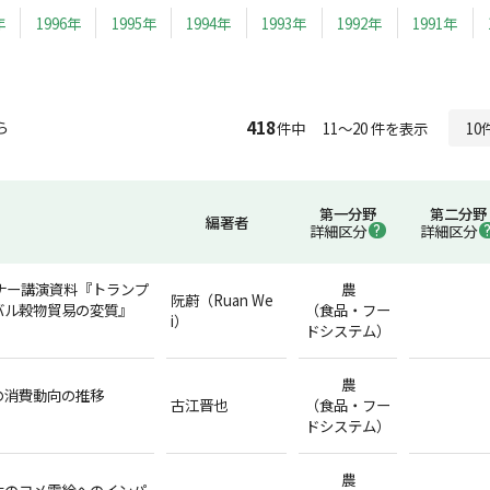
年
1996年
1995年
1994年
1993年
1992年
1991年
418
ら
件中 11～20 件を表示
第一分野
第二分野
編著者
詳細区分
詳細区分
ナー講演資料『トランプ
農
阮蔚（Ruan We
バル穀物貿易の変質』
（食品・フー
i）
ドシステム）
農
の消費動向の推移
古江晋也
（食品・フー
ドシステム）
農
本のコメ需給へのインパ