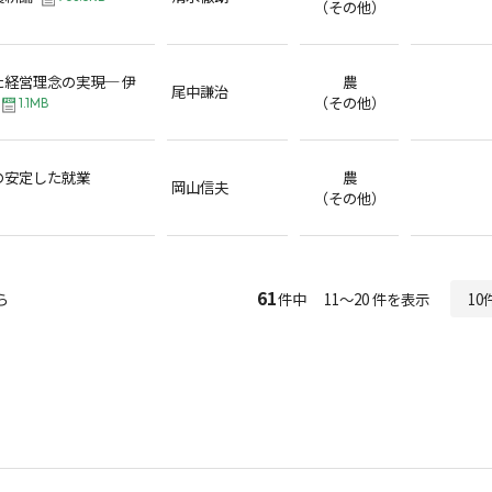
（その他）
経営理念の実現─ 伊
農
尾中謙治
（その他）
1.1MB
の安定した就業
農
岡山信夫
（その他）
61
ら
件中 11～20 件を表示