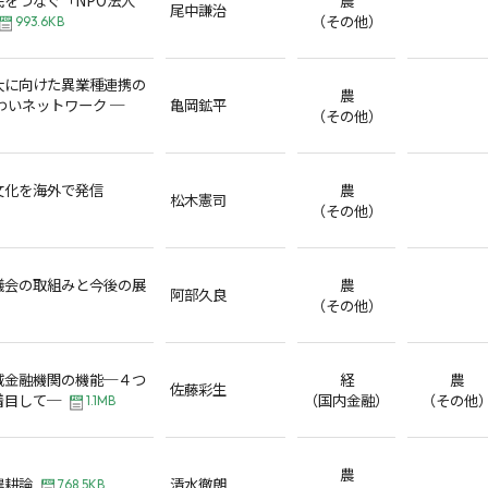
尾中謙治
（その他）
993.6KB
大に向けた異業種連携の
農
わいネットワーク ─
亀岡鉱平
（その他）
文化を海外で発信
農
松木憲司
（その他）
議会の取組みと今後の展
農
阿部久良
（その他）
域金融機関の機能─４つ
経
農
佐藤彩生
着目して─
（国内金融）
（その他
1.1MB
農
農耕論
清水徹朗
768.5KB