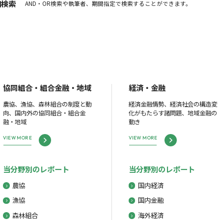
細検索
AND・OR検索や執筆者、期間指定で検索することができます。
協同組合・組合金融・地域
経済・金融
農協、漁協、森林組合の制度と動
経済金融情勢、経済社会の構造変
向、国内外の協同組合・組合金
化がもたらす諸問題、地域金融の
融・地域
動き
VIEW MORE
VIEW MORE
当分野別のレポート
当分野別のレポート
農協
国内経済
漁協
国内金融
森林組合
海外経済