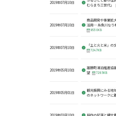
2019年07月10日
むらまち三世代」
商品開発や事業拡
2019年07月10日
活用─ 糸魚川なり
853.0KB
「土と火と米」の
2019年07月10日
724.7KB
雄勝町渚泊推進協
2019年05月10日
望
728.5KB
観光振興にみる地
2019年05月01日
のネットワークに
2019年03月10日
稲作の起源と縄文