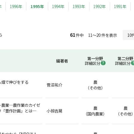
年
1996年
1995年
1994年
1993年
1992年
1991年
61
ら
件中 11～20 件を表示
第一分野
第二分野
編著者
詳細区分
詳細区分
も畑で伸びをする
農
菅沼祐介
（その他）
ト農業─農作業のカイゼ
農
農
タ「豊作計画」とは─
小掠吉晃
（国内農業）
（その他
をつなぐ「NPO法人
農