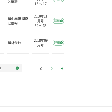
と情報
16 ～ 17
2018年11
農中総研 調査
月号
詳細
と情報
34 ～ 35
2018年09
農林金融
詳細
月号
1
2
3
4