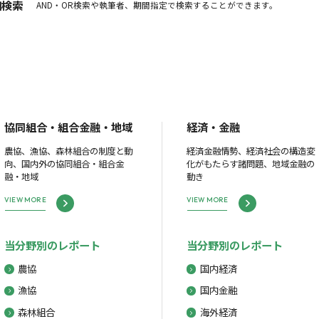
細検索
AND・OR検索や執筆者、期間指定で検索することができます。
協同組合・組合金融・地域
経済・金融
農協、漁協、森林組合の制度と動
経済金融情勢、経済社会の構造変
向、国内外の協同組合・組合金
化がもたらす諸問題、地域金融の
融・地域
動き
VIEW MORE
VIEW MORE
当分野別のレポート
当分野別のレポート
農協
国内経済
漁協
国内金融
森林組合
海外経済