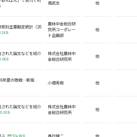
南武志
他
B
農林中金総合研
県別主要勘定統計（20
究所コーポレー
他
3.2KB
ト企画部
載された論文などを紹介
株式会社農林中
他
金総合研究所
1.0KB
16年夏の敗戦―新版
小畑秀樹
他
載された論文などを紹介
株式会社農林中
他
金総合研究所
35.2KB
学ぶ
春日健二
他
574.9KB