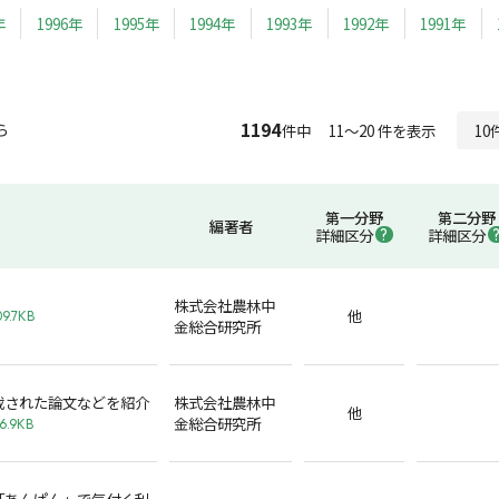
年
1996年
1995年
1994年
1993年
1992年
1991年
1194
ら
件中 11～20 件を表示
第一分野
第二分野
編著者
詳細区分
詳細区分
株式会社農林中
他
09.7KB
金総合研究所
載された論文などを紹介
株式会社農林中
他
金総合研究所
6.9KB
「あんぱん」で気付く利