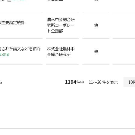
農林中金総合研
の主要勘定統計
究所コーポレー
他
ト企画部
載された論文などを紹介
株式会社農林中
他
金総合研究所
5.6KB
1194
ら
件中 11～20 件を表示