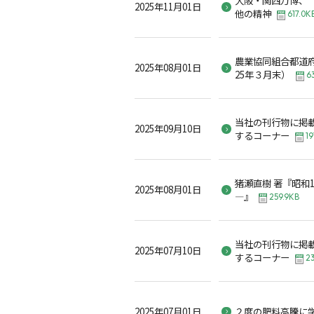
2025年11月01日
他の精神
617.0K
農業協同組合都道府
2025年08月01日
25年３月末）
6
当社の刊行物に掲
2025年09月10日
するコーナー
19
猪瀬直樹 著『昭和
2025年08月01日
―』
259.9KB
当社の刊行物に掲
2025年07月10日
するコーナー
2
2025年07月01日
２度の肥料高騰に