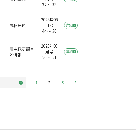
32 ～ 33
2025年06
農林金融
月号
詳細
44 ～ 50
2025年05
農中総研 調査
月号
詳細
と情報
20 ～ 21
1
2
3
4