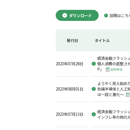
ダウンロード
説明はこち
発行日
タイトル
経済金融フラッシュ
2023年07月28日
個人消費の底堅さが
P」
609.1KB
ようやく見え始め
2023年08月01日
先端半導体と人工
は一段と激化～
経済金融フラッシュ
2023年07月13日
インフレ率の鈍化