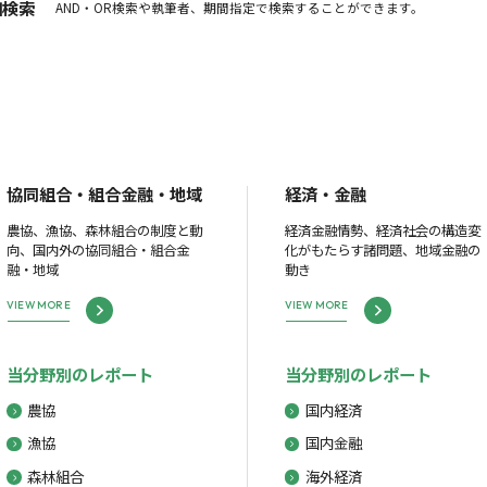
細検索
AND・OR検索や執筆者、期間指定で検索することができます。
協同組合・組合金融・地域
経済・金融
農協、漁協、森林組合の制度と動
経済金融情勢、経済社会の構造変
向、国内外の協同組合・組合金
化がもたらす諸問題、地域金融の
融・地域
動き
VIEW MORE
VIEW MORE
当分野別のレポート
当分野別のレポート
農協
国内経済
漁協
国内金融
森林組合
海外経済