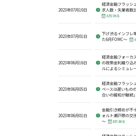
経済金融フラッシュ
2023年07月10日
求人数・失業者数
635.9KB
下げ渋るインフレ
2023年07月01日
た6月FOMC～
6
経済金融フォーカス 
2023年06月16日
の政策金利織り込み
ルによるシミュレ
経済金融フラッシュ
2023年06月05日
ペースは遅いもの
合いの緩和が継続
金融引き締めが不
2023年06月01日
ォルト瀬戸際の交
～
831.8KB