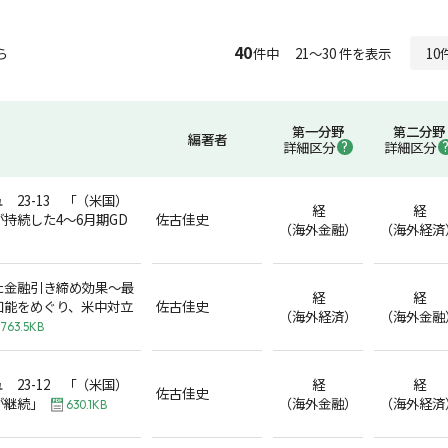
40
ら
件中 21～30 件を表示
第一分野
第二分野
編著者
詳細区分
詳細区分
 23-13 「（米国）
経
経
持続した4～6月期GD
佐古佳史
（海外金融）
（海外経済
た金融引き締め効果～最
経
経
知能をめぐり、米中対立
佐古佳史
（海外経済）
（海外金融
763.5KB
 23-12 「（米国）
経
経
佐古佳史
が継続」
（海外金融）
（海外経済
630.1KB