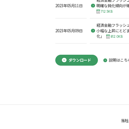
経済金融フラッシュ
2023年05月11日
明確な鈍化傾向が確
712.5KB
経済金融フラッシュ
2023年05月09日
小幅な上昇にとど
化」
812.0KB
ダウンロード
説明はこち
当社