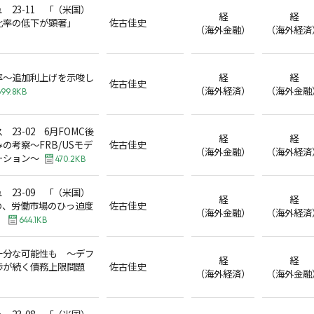
 23-11 「（米国）
経
経
比率の低下が顕著」
佐古佳史
（海外金融）
（海外経済
率～追加利上げを示唆し
経
経
佐古佳史
（海外経済）
（海外金融
99.8KB
23-02 6月FOMC後
経
経
の考察～FRB/USモデ
佐古佳史
（海外金融）
（海外経済
ーション～
470.2KB
 23-09 「（米国）
経
経
の、労働市場のひっ迫度
佐古佳史
（海外金融）
（海外経済
」
644.1KB
十分な可能性も ～デフ
経
経
渉が続く債務上限問題
佐古佳史
（海外経済）
（海外金融