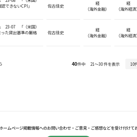
 23-08 「（米国）
経
経
認できないCPI」
佐古佳史
（海外金融）
（海外経済
 23-07 「（米国）
経
経
まった貸出基準の厳格
佐古佳史
（海外金融）
（海外経済
40
ら
件中 21～30 件を表示
ホームページ掲載情報へのお問い合わせ・
ご意見・ご感想などを受け付けて