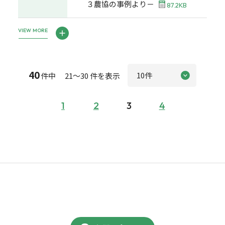
３農協の事例より－
87.2KB
VIEW MORE
40
件中 21～30 件を表示
1
2
3
4