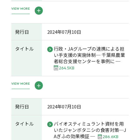
VIEW MORE
発行日
2024年07月10日
タイトル
行政・JAグループの連携による担
い手支援の実施体制─ 千葉県農業
者総合支援センターを事例に ─
264.5KB
VIEW MORE
発行日
2024年07月10日
タイトル
バイオスティミュラント資材を用
いたジャンボタニシの食害対策─J
Aぎふの効果検証 ─
286.6KB