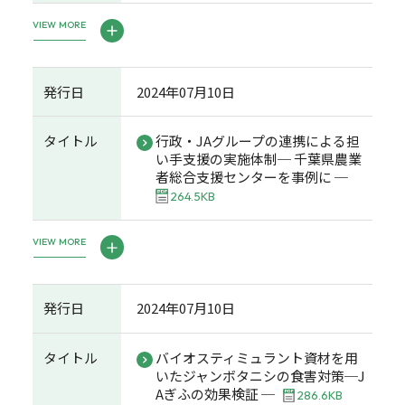
VIEW MORE
発行日
2024年07月10日
タイトル
行政・JAグループの連携による担
い手支援の実施体制─ 千葉県農業
者総合支援センターを事例に ─
264.5KB
VIEW MORE
発行日
2024年07月10日
タイトル
バイオスティミュラント資材を用
いたジャンボタニシの食害対策─J
Aぎふの効果検証 ─
286.6KB