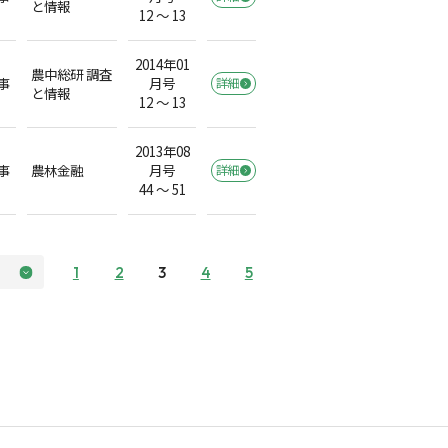
と情報
12 ～ 13
2014年01
農中総研 調査
事
月号
詳細
と情報
12 ～ 13
2013年08
事
農林金融
月号
詳細
44 ～ 51
1
2
3
4
5