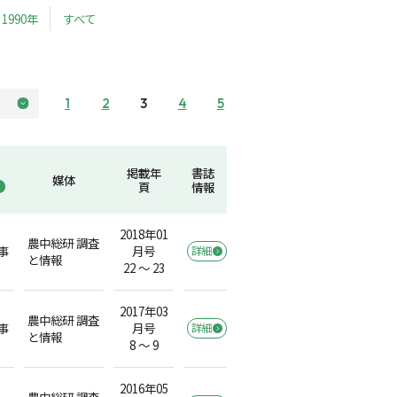
1990年
すべて
1
2
3
4
5
掲載年
書誌
媒体
頁
情報
2018年01
農中総研 調査
事
月号
詳細
と情報
22 ～ 23
2017年03
農中総研 調査
事
月号
詳細
と情報
8 ～ 9
2016年05
農中総研 調査