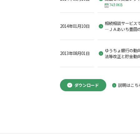
743.9KB
相続相談サービス
2014年01月10日
―ＪＡあいち豊田
ゆうちょ銀行の動向
2013年08月01日
法等改正と貯金動向
ダウンロード
説明はこち