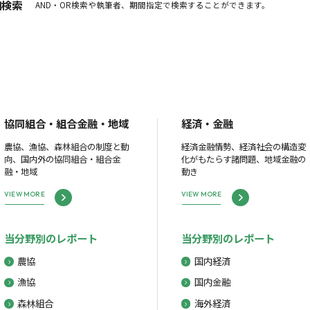
細検索
AND・OR検索や執筆者、期間指定で検索することができます。
協同組合・組合金融・地域
経済・金融
農協、漁協、森林組合の制度と動
経済金融情勢、経済社会の構造変
向、国内外の協同組合・組合金
化がもたらす諸問題、地域金融の
融・地域
動き
VIEW MORE
VIEW MORE
当分野別のレポート
当分野別のレポート
農協
国内経済
漁協
国内金融
森林組合
海外経済