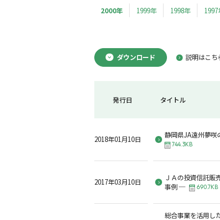
2000年
1999年
1998年
199
ダウンロード
説明はこち
発行日
タイトル
静岡県JA遠州夢咲
2018年01月10日
744.3KB
ＪＡの投資信託販売
2017年03月10日
事例 ─
690.7KB
総合事業を活用し