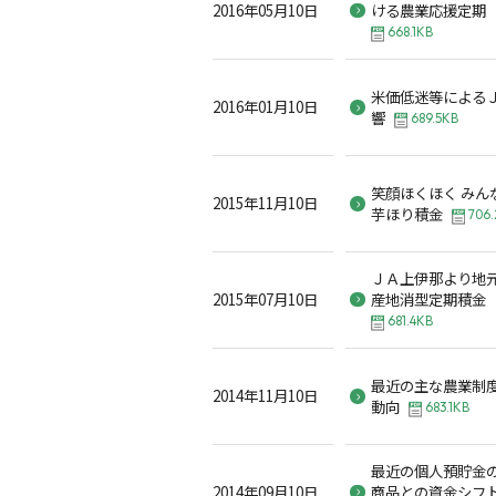
2016年05月10日
ける農業応援定期
668.1KB
米価低迷等による
2016年01月10日
響
689.5KB
笑顔ほくほく みん
2015年11月10日
芋ほり積金
706
ＪＡ上伊那より地
2015年07月10日
産地消型定期積金「
681.4KB
最近の主な農業制
2014年11月10日
動向
683.1KB
最近の個人預貯金
2014年09月10日
商品との資金シフ