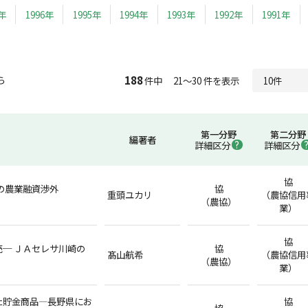
7年
1996年
1995年
1994年
1993年
1992年
1991年
188
ら
件中 21～30 件を表示
第一分野
第二分野
編著者
詳細区分
詳細区分
協
の農業融資渉外
協
重頭ユカリ
（農協信用
（農協）
業）
協
─ ＪＡセレサ川崎の
協
髙山航希
（農協信用
（農協）
業）
た貯金商品―長野県にお
協
協