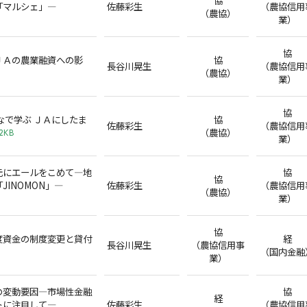
「マルシェ」―
佐藤彩生
（農協信用
（農協）
業）
協
ＪＡの農業融資への影
協
長谷川晃生
（農協信用
（農協）
業）
協
なで学ぶ ＪＡにしたま
協
佐藤彩生
（農協信用
（農協）
.2KB
業）
元にエールをこめて―地
協
協
JINOMON」―
佐藤彩生
（農協信用
（農協）
業）
協
度資金の制度変更と貸付
経
長谷川晃生
（農協信用事
（国内金融
業）
の変動要因―市場性金融
協
経
トに注目して―
佐藤彩生
（農協信用