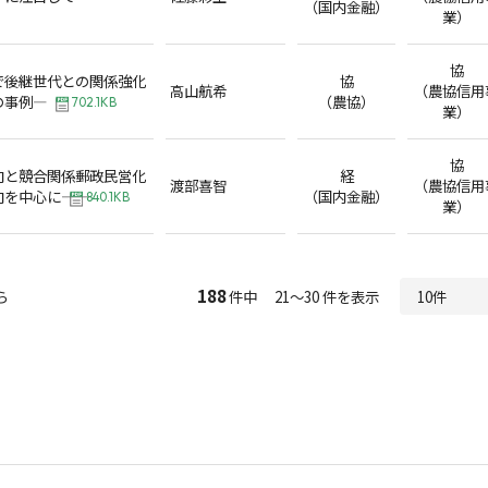
（国内金融）
業）
協
で後継世代との関係強化
協
高山航希
（農協信用
の事例―
（農協）
702.1KB
業）
協
と競合関係――郵政民営化
経
渡部喜智
（農協信用
を中心に――
（国内金融）
840.1KB
業）
188
ら
件中 21～30 件を表示