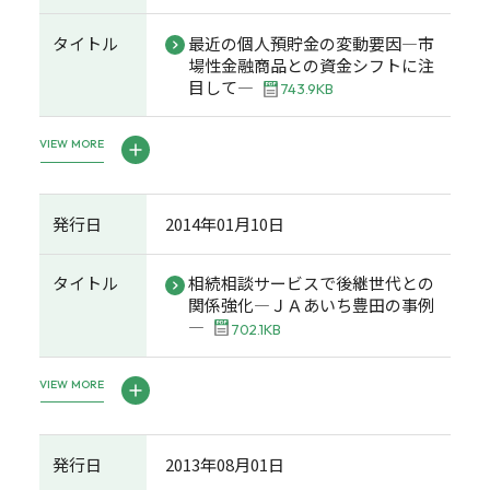
タイトル
最近の個人預貯金の変動要因―市
場性金融商品との資金シフトに注
目して―
743.9KB
VIEW MORE
発行日
2014年01月10日
タイトル
相続相談サービスで後継世代との
関係強化―ＪＡあいち豊田の事例
―
702.1KB
VIEW MORE
発行日
2013年08月01日