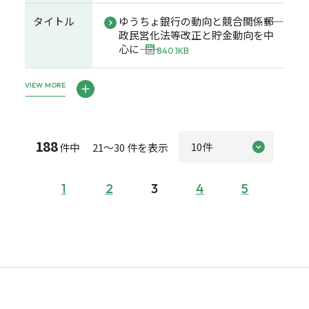
タイトル
ゆうちょ銀行の動向と競合関係――郵
政民営化法等改正と貯金動向を中
心に――
840.1KB
VIEW MORE
188
件中 21～30 件を表示
1
2
3
4
5