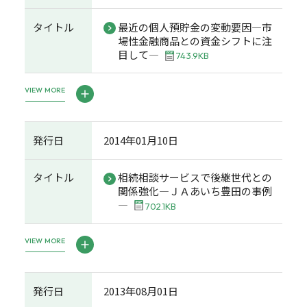
タイトル
最近の個人預貯金の変動要因―市
場性金融商品との資金シフトに注
目して―
743.9KB
VIEW MORE
発行日
2014年01月10日
タイトル
相続相談サービスで後継世代との
関係強化―ＪＡあいち豊田の事例
―
702.1KB
VIEW MORE
発行日
2013年08月01日