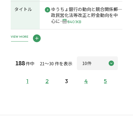
タイトル
ゆうちょ銀行の動向と競合関係――郵
政民営化法等改正と貯金動向を中
心に――
840.1KB
VIEW MORE
188
件中 21～30 件を表示
1
2
3
4
5