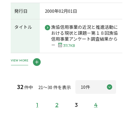
発行日
2000年02月01日
タイトル
漁協信用事業の近況と推進活動に
おける現状と課題－第１８回漁協
信用事業アンケート調査結果から
－
311.7KB
VIEW MORE
32
件中 21～30 件を表示
1
2
3
4