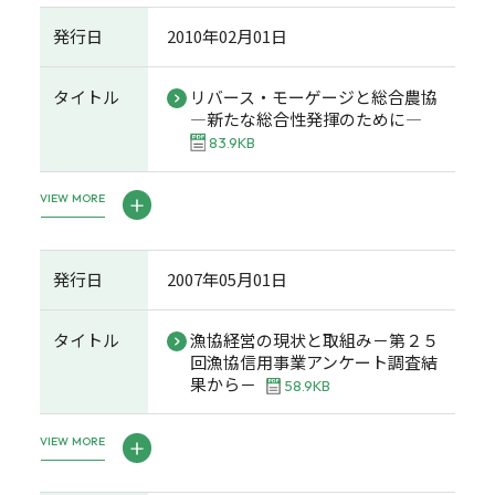
発行日
2010年02月01日
タイトル
リバース・モーゲージと総合農協
―新たな総合性発揮のために―
83.9KB
VIEW MORE
発行日
2007年05月01日
タイトル
漁協経営の現状と取組み－第２５
回漁協信用事業アンケート調査結
果から－
58.9KB
VIEW MORE