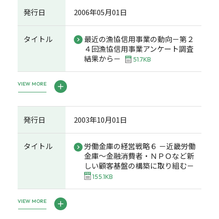
発行日
2006年05月01日
タイトル
最近の漁協信用事業の動向－第２
４回漁協信用事業アンケート調査
結果から－
51.7KB
VIEW MORE
発行日
2003年10月01日
タイトル
労働金庫の経営戦略６ －近畿労働
金庫～金融消費者・ＮＰＯなど新
しい顧客基盤の構築に取り組む－
155.1KB
VIEW MORE