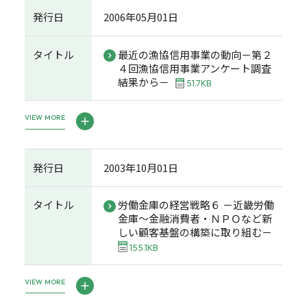
発行日
2006年05月01日
タイトル
最近の漁協信用事業の動向－第２
４回漁協信用事業アンケート調査
結果から－
51.7KB
VIEW MORE
発行日
2003年10月01日
タイトル
労働金庫の経営戦略６ －近畿労働
金庫～金融消費者・ＮＰＯなど新
しい顧客基盤の構築に取り組む－
155.1KB
VIEW MORE