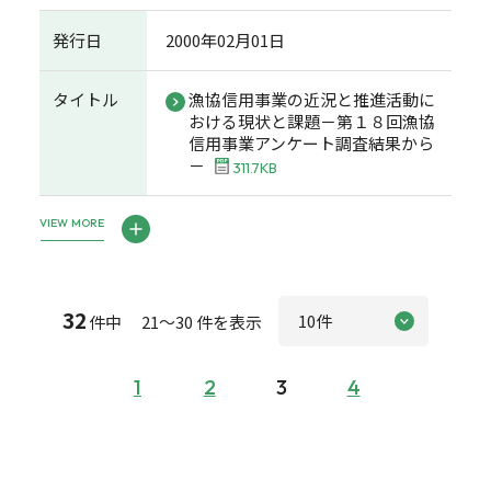
発行日
2000年02月01日
タイトル
漁協信用事業の近況と推進活動に
おける現状と課題－第１８回漁協
信用事業アンケート調査結果から
－
311.7KB
VIEW MORE
32
件中 21～30 件を表示
1
2
3
4