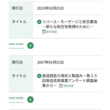
発行日
2010年02月01日
タイトル
リバース・モーゲージと総合農協
―新たな総合性発揮のために―
83.9KB
VIEW MORE
発行日
2007年05月01日
タイトル
漁協経営の現状と取組み－第２５
回漁協信用事業アンケート調査結
果から－
58.9KB
VIEW MORE