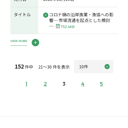
タイトル
コロナ禍の沿岸漁業・漁協への影
響─ 市場流通を起点とした検討
─
752.4KB
VIEW MORE
152
件中 21～30 件を表示
1
2
3
4
5