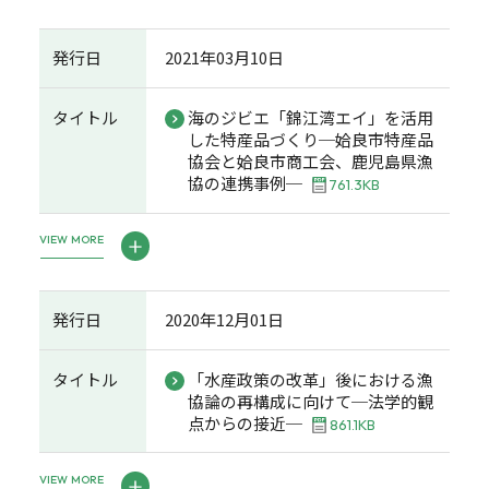
発行日
2021年03月10日
タイトル
海のジビエ「錦江湾エイ」を活用
した特産品づくり─姶良市特産品
協会と姶良市商工会、鹿児島県漁
協の連携事例─
761.3KB
VIEW MORE
発行日
2020年12月01日
タイトル
「水産政策の改革」後における漁
協論の再構成に向けて─法学的観
点からの接近─
861.1KB
VIEW MORE