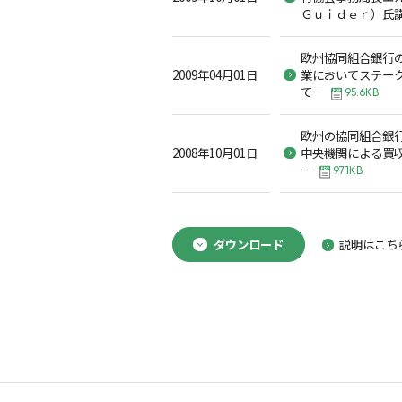
Ｇｕｉｄｅｒ）氏
欧州協同組合銀行
2009年04月01日
業においてステー
て－
95.6KB
欧州の協同組合銀
2008年10月01日
中央機関による買
－
97.1KB
ダウンロード
説明はこち