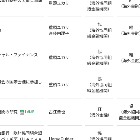
重頭ユカリ
（海外協同組
（海外金融
織金融機関）
協
重頭ユカリ
経
』
（海外協同組
斉藤由理子
（海外金融
織金融機関）
協
シャル・ファイナンス
経
重頭ユカリ
（海外協同組
（海外金融
織金融機関）
協
協会の国際会議に参加し
重頭ユカリ
（海外協同組
織金融機関）
協
経
機関の研究
古江晋也
（海外協同
1.6MB
（海外金融）
織金融機関
合銀行 欧州協同組合銀
協
ルベ・ギデ（Ｈｅｒｖｅ
HerveGuider
（海外協同組