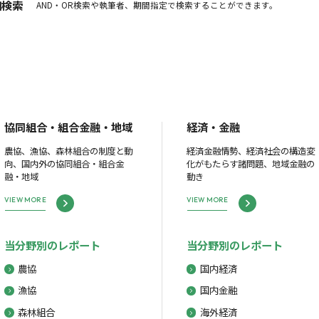
細検索
AND・OR検索や執筆者、期間指定で検索することができます。
協同組合・組合金融・地域
経済・金融
農協、漁協、森林組合の制度と動
経済金融情勢、経済社会の構造変
向、国内外の協同組合・組合金
化がもたらす諸問題、地域金融の
融・地域
動き
VIEW MORE
VIEW MORE
当分野別のレポート
当分野別のレポート
農協
国内経済
漁協
国内金融
森林組合
海外経済