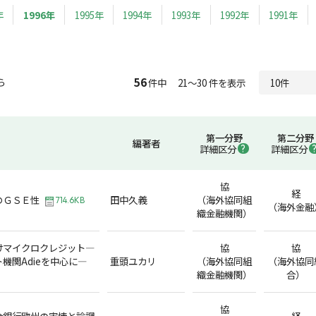
年
1996年
1995年
1994年
1993年
1992年
1991年
56
ら
件中 21～30 件を表示
第一分野
第二分野
編著者
詳細区分
詳細区分
協
経
のＧＳＥ性
田中久義
（海外協同組
714.6KB
（海外金融
織金融機関）
けマイクロクレジット―
協
協
機関Adieを中心に―
重頭ユカリ
（海外協同組
（海外協同
織金融機関）
合）
協
銀行――欧州の実情と論調
経