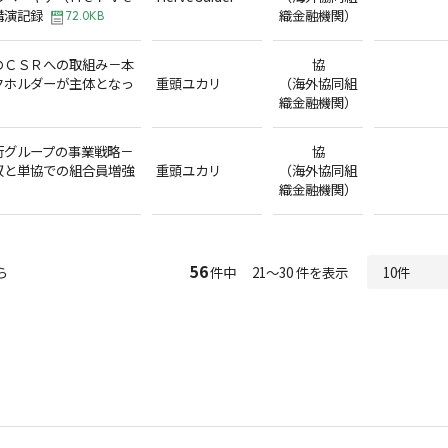
講演記録
織金融機関）
72.0KB
のＣＳＲへの取組み－本
協
クホルダーが主体となっ
重頭ユカリ
（海外協同組
織金融機関）
行グループの事業戦略－
協
収と単協での組合員増強
重頭ユカリ
（海外協同組
織金融機関）
56
ら
件中 21～30 件を表示