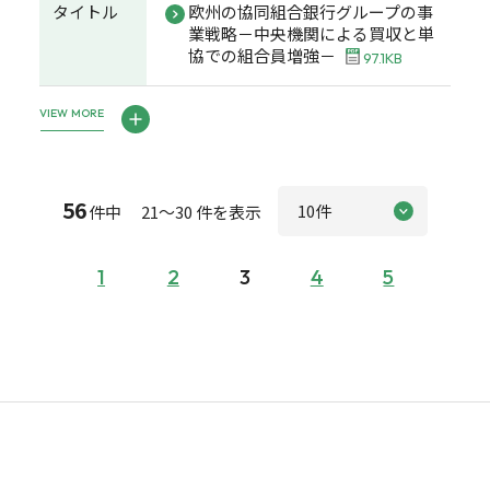
タイトル
欧州の協同組合銀行グループの事
業戦略－中央機関による買収と単
協での組合員増強－
97.1KB
VIEW MORE
56
件中 21～30 件を表示
1
2
3
4
5