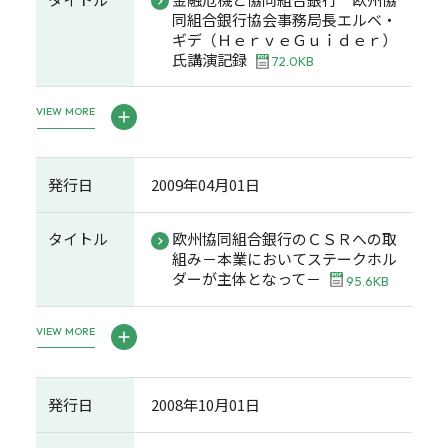
同組合銀行協会事務局長エルベ・
ギデ（ＨｅｒｖｅＧｕｉｄｅｒ）
氏講演記録
72.0KB
VIEW MORE
発行日
2009年04月01日
タイトル
欧州協同組合銀行のＣＳＲへの取
組み－本業においてステークホル
ダーが主体となって－
95.6KB
VIEW MORE
発行日
2008年10月01日