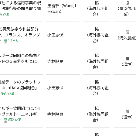
作社による信用事業の現
協
協
王雷軒（Wang L
社法施行後の聞き取り調
（海外協同組
（農協信用
eixuan）
合）
業）
4.9KB
ける意思決定や利益配分
協
農
ン、フランス、オランダ
小田志保
（海外協同組
（海外農業
―
合）
1.2MB
ルギー協同組合の動向と
協
農
ンドの３事例をもとに
寺林暁良
（海外協同組
（環境）
合）
農業データのプラットフ
協
JoinData協同組合」
小田志保
（海外協同組
合）
844.9KB
ネルギー協同組合による
協
農
ンヴァルト・エネルギー
寺林暁良
（海外協同組
（環境）
─
合）
832.4KB
協