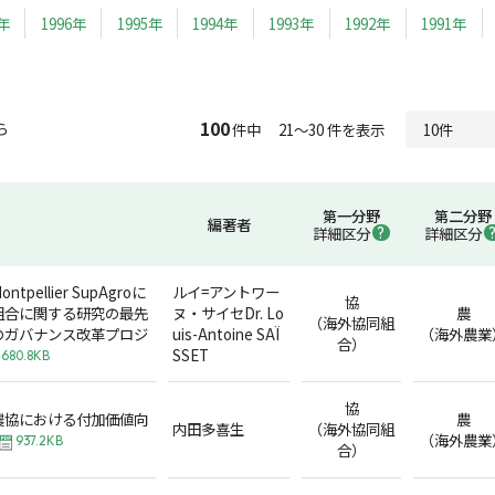
7年
1996年
1995年
1994年
1993年
1992年
1991年
100
ら
件中 21～30 件を表示
第一分野
第二分野
編著者
詳細区分
詳細区分
pellier SupAgroに
ルイ=アントワー
協
組合に関する研究の最先
ヌ・サイセDr. Lo
農
（海外協同組
のガバナンス改革プロジ
uis-Antoine SAÏ
（海外農業
合）
SSET
680.8KB
協
農協における付加価値向
農
内田多喜生
（海外協同組
（海外農業
937.2KB
合）