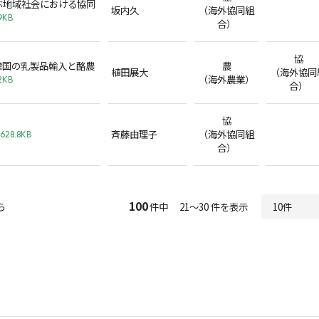
ぶ地域社会における協同
坂内久
（海外協同組
9KB
合）
協
韓国の乳製品輸入と酪農
農
植田展大
（海外協同
（海外農業）
2KB
合）
協
斉藤由理子
（海外協同組
628.8KB
合）
100
ら
件中 21～30 件を表示