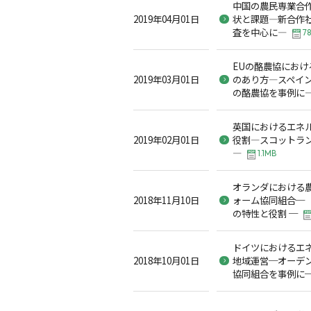
中国の農民専業合
2019年04月01日
状と課題―新合作
査を中心に―
78
EUの酪農協にお
2019年03月01日
のあり方―スペイ
の酪農協を事例に
英国におけるエネ
2019年02月01日
役割―スコットラ
―
1.1MB
オランダにおける
2018年11月10日
ォーム協同組合─「 
の特性と役割 ─
ドイツにおけるエ
2018年10月01日
地域運営─オーデ
協同組合を事例に