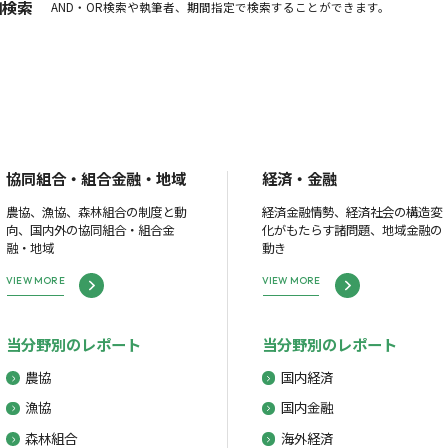
細検索
AND・OR検索や執筆者、期間指定で検索することができます。
協同組合・組合金融・地域
経済・金融
農協、漁協、森林組合の制度と動
経済金融情勢、経済社会の構造変
向、国内外の協同組合・組合金
化がもたらす諸問題、地域金融の
融・地域
動き
VIEW MORE
VIEW MORE
当分野別のレポート
当分野別のレポート
農協
国内経済
漁協
国内金融
森林組合
海外経済