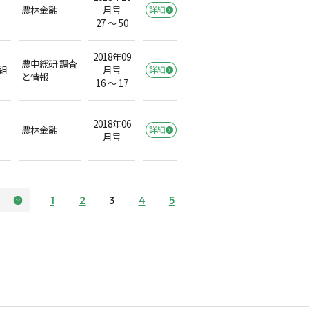
農林金融
月号
詳細
27 ～ 50
2018年09
農中総研 調査
組
月号
詳細
と情報
16 ～ 17
2018年06
農林金融
詳細
月号
1
2
3
4
5