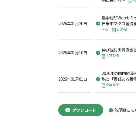
76
農中総研Webセミ
2026年01月20日
日米中マクロ経済見
～』
2.0MB
伸び悩む実質賃金と
2026年01月10日
207.7KB
2026年の国内経
2026年01月01日
税と「責任ある積
894.8KB
ダウンロード
説明はこち