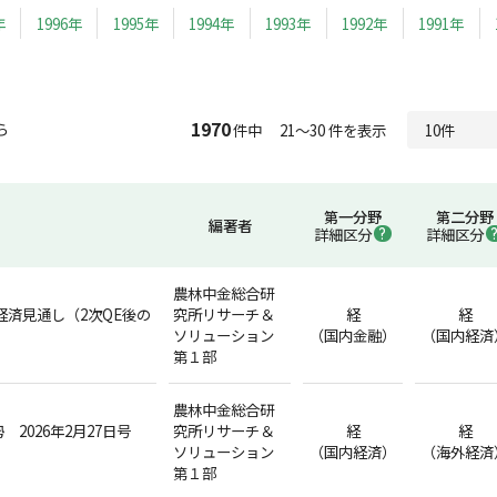
年
1996年
1995年
1994年
1993年
1992年
1991年
1970
ら
件中 21～30 件を表示
第一分野
第二分野
編著者
詳細区分
詳細区分
農林中金総合研
訂経済見通し（2次QE後の
究所リサーチ＆
経
経
ソリューション
（国内金融）
（国内経済
第１部
農林中金総合研
2026年2月27日号
究所リサーチ＆
経
経
ソリューション
（国内経済）
（海外経済
第１部