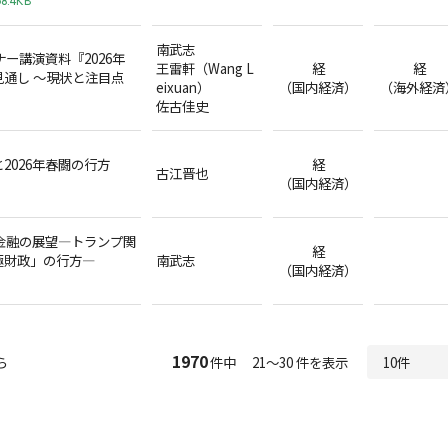
8.4KB
南武志
ナー講演資料『2026年
王雷軒（Wang L
経
経
通し ～現状と注目点
eixuan）
（国内経済）
（海外経済
佐古佳史
2026年春闘の行方
経
古江晋也
（国内経済）
済金融の展望―トランプ関
経
極財政」の行方―
南武志
（国内経済）
1970
ら
件中 21～30 件を表示