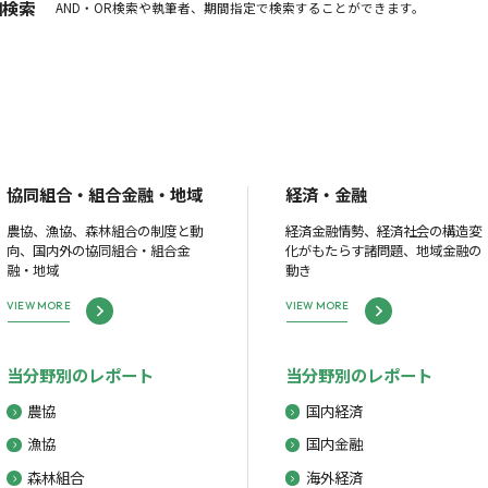
細検索
AND・OR検索や執筆者、期間指定で検索することができます。
協同組合・組合金融・地域
経済・金融
農協、漁協、森林組合の制度と動
経済金融情勢、経済社会の構造変
向、国内外の協同組合・組合金
化がもたらす諸問題、地域金融の
融・地域
動き
VIEW MORE
VIEW MORE
当分野別のレポート
当分野別のレポート
農協
国内経済
漁協
国内金融
森林組合
海外経済