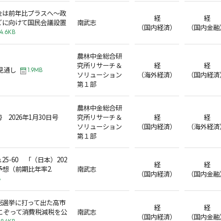
金は前年比プラスへ～政
経
経
どに向けて国民会議設置
南武志
（国内経済）
（国内金融
4.6KB
農林中金総合研
究所リサーチ＆
経
経
済見通し
1.9MB
ソリューション
（海外経済）
（国内経済
第１部
農林中金総合研
2026年1月30日号
究所リサーチ＆
経
経
ソリューション
（国内経済）
（海外経済
第１部
5-60 「（日本）202
経
経
E予想（前期比年率2.
南武志
（国内経済）
（国内金融
B
総選挙に打って出た高市
経
経
こぞって消費税減税を公
南武志
（国内経済）
（国内金融