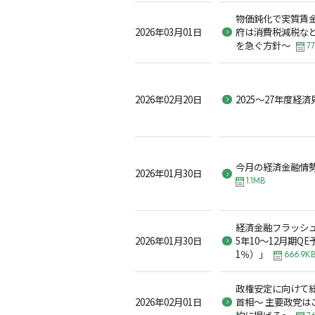
物価鈍化で実質賃
2026年03月01日
府は消費税減税な
を急ぐ方針～
77
2026年02月20日
2025～27年度経
今月の経済金融情勢 
2026年01月30日
1.1MB
経済金融フラッシュ2
2026年01月30日
5年10～12月期Q
1％）」
666.9K
政権安定に向けて
2026年02月01日
首相～ 主要政党は
約に掲げる～