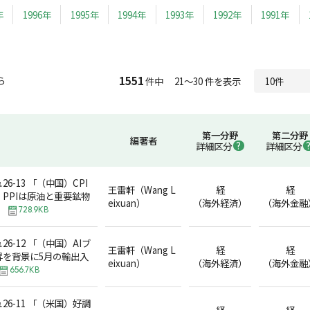
年
1996年
1995年
1994年
1993年
1992年
1991年
1551
ら
件中 21～30 件を表示
第一分野
第二分野
編著者
詳細区分
詳細区分
6-13 「（中国）CPI
王雷軒（Wang L
経
経
PPIは原油と重要鉱物
eixuan）
（海外経済）
（海外金融
」
728.9KB
6-12 「（中国）AIブ
王雷軒（Wang L
経
経
昇を背景に5月の輸出入
eixuan）
（海外経済）
（海外金融
656.7KB
6-11 「（米国）好調
経
経