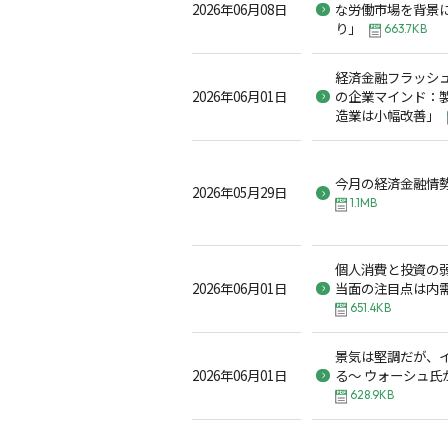
2026年06月08日
な労働市場を背景
り」
663.7KB
経済金融フラッシュ2
2026年06月01日
の企業マインド：
造業は小幅改善」
今月の経済金融情勢 
2026年05月29日
1.1MB
個人消費と投資の
2026年06月01日
当面の注目点は内
651.4KB
景気は堅調だが、
2026年06月01日
る～ ウォーシュ氏
628.9KB