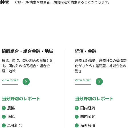
細検索
AND・OR検索や執筆者、期間指定で検索することができます。
協同組合・組合金融・地域
経済・金融
農協、漁協、森林組合の制度と動
経済金融情勢、経済社会の構造変
向、国内外の協同組合・組合金
化がもたらす諸問題、地域金融の
融・地域
動き
VIEW MORE
VIEW MORE
当分野別のレポート
当分野別のレポート
農協
国内経済
漁協
国内金融
森林組合
海外経済