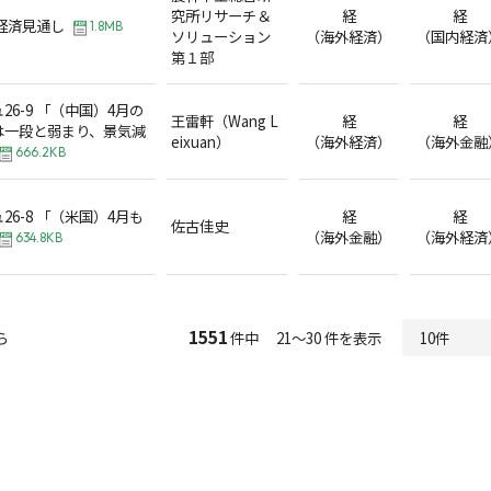
究所リサーチ＆
経
経
訂経済見通し
1.8MB
ソリューション
（海外経済）
（国内経済
第１部
6-9 「（中国）4月の
王雷軒（Wang L
経
経
は一段と弱まり、景気減
eixuan）
（海外経済）
（海外金融
666.2KB
6-8 「（米国）4月も
経
経
佐古佳史
（海外金融）
（海外経済
634.8KB
1551
ら
件中 21～30 件を表示