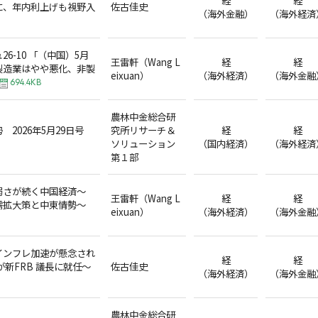
に、年内利上げも視野入
佐古佳史
（海外金融）
（海外経済
6-10 「（中国）5月
王雷軒（Wang L
経
経
製造業はやや悪化、非製
eixuan）
（海外経済）
（海外金融
694.4KB
農林中金総合研
2026年5月29日号
究所リサーチ＆
経
経
ソリューション
（国内経済）
（海外経済
第１部
弱さが続く中国経済～
王雷軒（Wang L
経
経
需拡大策と中東情勢～
eixuan）
（海外経済）
（海外金融
インフレ加速が懸念され
経
経
が新FRB 議長に就任～
佐古佳史
（海外経済）
（海外金融
農林中金総合研