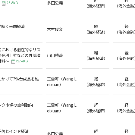
多田忠義
25.6KB
（海外経済）
（海外金融
が続く米国経済
経
経
木村俊文
（海外経済）
（海外金融
応における潜在的なリス
経
経
期金利上昇などの外部環
山口勝義
（海外経済）
（海外金融
材料～
157.4KB
にかけて7％台成長を維
王雷軒（Wang L
経
経
eixuan）
（海外経済）
（海外金融
ンク市場の金利動向
王雷軒（Wang L
経
経
eixuan）
（海外経済）
（海外金融
下落とインド経済
経
経
多田忠義