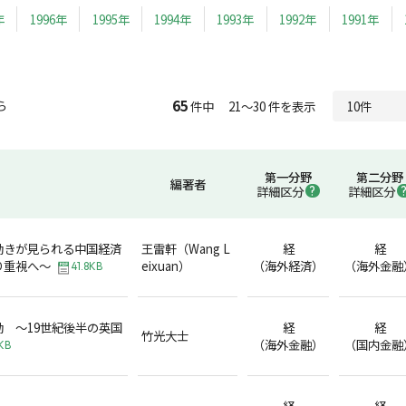
年
1996年
1995年
1994年
1993年
1992年
1991年
65
ら
件中 21～30 件を表示
第一分野
第二分野
編著者
詳細区分
詳細区分
動きが見られる中国経済
王雷軒（Wang L
経
経
り重視へ～
eixuan）
（海外経済）
（海外金融
41.8KB
 ～19世紀後半の英国
経
経
竹光大士
（海外金融）
（国内金融
KB
経
経