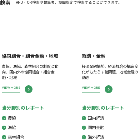
細検索
AND・OR検索や執筆者、期間指定で検索することができます。
協同組合・組合金融・地域
経済・金融
農協、漁協、森林組合の制度と動
経済金融情勢、経済社会の構造変
向、国内外の協同組合・組合金
化がもたらす諸問題、地域金融の
融・地域
動き
VIEW MORE
VIEW MORE
当分野別のレポート
当分野別のレポート
農協
国内経済
漁協
国内金融
森林組合
海外経済