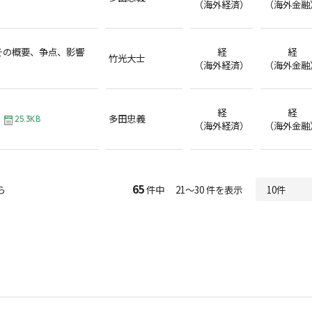
（海外経済）
（海外金融
その概要、争点、影響
経
経
竹光大士
（海外経済）
（海外金融
経
経
多田忠義
25.3KB
（海外経済）
（海外金融
65
ら
件中 21～30 件を表示