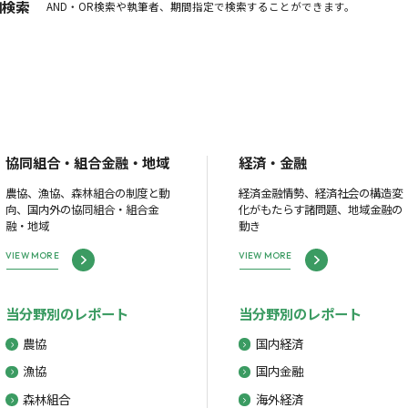
細検索
AND・OR検索や執筆者、期間指定で検索することができます。
協同組合・組合金融・地域
経済・金融
農協、漁協、森林組合の制度と動
経済金融情勢、経済社会の構造変
向、国内外の協同組合・組合金
化がもたらす諸問題、地域金融の
融・地域
動き
VIEW MORE
VIEW MORE
当分野別のレポート
当分野別のレポート
農協
国内経済
漁協
国内金融
森林組合
海外経済