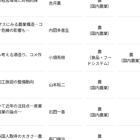
吉井薫
（国内農業）
ンサスにみる農業構造―コ
農
ナ危機の影響も―
内田多喜生
（国内農業）
農
ら考える酒造り、コメ作
農
小畑秀樹
（食品・フー
（国内農業
ドシステム）
加工施設の整備動向
農
山本裕二
（国内農業）
いて近年の注目点─産業
農
農業の論点─
石田一喜
（国内農業）
外国人取得の大きさ─農
農
堀口健治