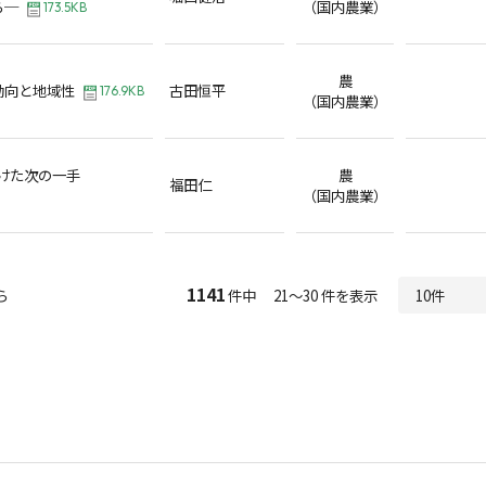
ら─
（国内農業）
173.5KB
農
動向と地域性
古田恒平
176.9KB
（国内農業）
向けた次の一手
農
福田仁
（国内農業）
1141
ら
件中 21～30 件を表示