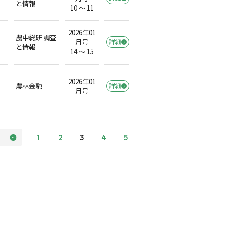
と情報
10 ～ 11
2026年01
農中総研 調査
月号
詳細
と情報
14 ～ 15
2026年01
農林金融
詳細
月号
1
2
3
4
5