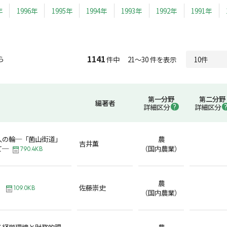
年
1996年
1995年
1994年
1993年
1992年
1991年
1141
ら
件中 21～30 件を表示
第一分野
第二分野
編著者
詳細区分
詳細区分
人の輪─「菌山街道」
農
吉井薫
て─
（国内農業）
790.4KB
農
」
佐藤崇史
109.0KB
（国内農業）
る経営環境と財務的課
農