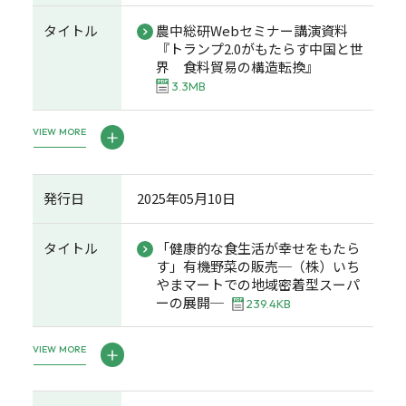
タイトル
農中総研Webセミナー講演資料
『トランプ2.0がもたらす中国と世
界 食料貿易の構造転換』
3.3MB
VIEW MORE
発行日
2025年05月10日
タイトル
「健康的な食生活が幸せをもたら
す」有機野菜の販売─（株）いち
やまマートでの地域密着型スーパ
ーの展開─
239.4KB
VIEW MORE