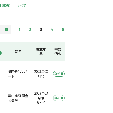
1990年
すべて
1
2
3
4
5
掲載年
書誌
媒体
頁
情報
随時発信レポ
2023年03
詳細
ート
月号
2023年03
農中総研 調査
月号
詳細
と情報
8 ～ 9