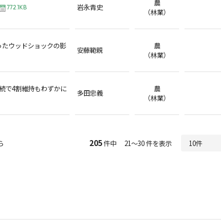
農
岩永青史
772.1KB
（林業）
ったウッドショックの影
農
安藤範親
（林業）
続で4割維持もわずかに
農
多田忠義
（林業）
205
ら
件中 21～30 件を表示