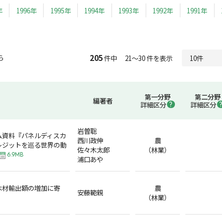
年
1996年
1995年
1994年
1993年
1992年
1991年
205
ら
件中 21～30 件を表示
第一分野
第二分野
編著者
詳細区分
詳細区分
岩曽聡
ム資料『パネルディスカ
西川政伸
農
レジットを巡る世界の動
佐々木太郎
（林業）
6.9MB
浦口あや
木材輸出額の増加に寄
農
安藤範親
（林業）