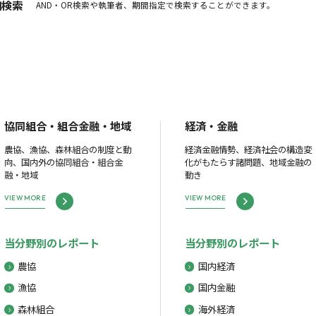
細検索
AND・OR検索や執筆者、期間指定で検索することができます。
協同組合・組合金融・地域
経済・金融
農協、漁協、森林組合の制度と動
経済金融情勢、経済社会の構造変
向、国内外の協同組合・組合金
化がもたらす諸問題、地域金融の
融・地域
動き
VIEW MORE
VIEW MORE
当分野別のレポート
当分野別のレポート
農協
国内経済
漁協
国内金融
森林組合
海外経済