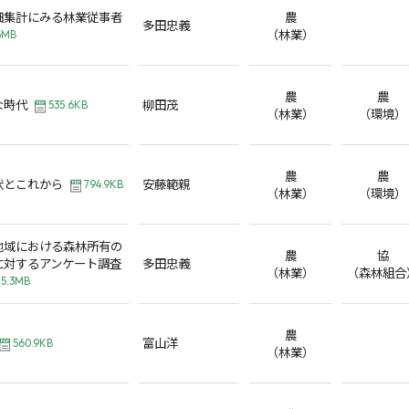
細集計にみる林業従事者
農
多田忠義
（林業）
5MB
農
農
な時代
柳田茂
535.6KB
（林業）
（環境）
農
農
状とこれから
安藤範親
794.9KB
（林業）
（環境）
地域における森林所有の
農
協
に対するアンケート調査
多田忠義
（林業）
（森林組合
5.3MB
農
富山洋
560.9KB
（林業）