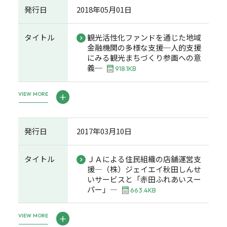
発行日
2018年05月01日
タイトル
観光活性化ファンドを通じた地域
金融機関の多様な支援─人的支援
にみる観光まちづくり参画への意
義─
918.1KB
VIEW MORE
発行日
2017年03月10日
タイトル
ＪＡによる住民組織の店舗運営支
援―（株）ジェイエイ秋田しんせ
いサービスと「赤田ふれあいスー
パー」―
663.4KB
VIEW MORE