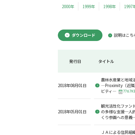
2000年
1999年
1998年
1997
ダウンロード
説明はこち
発行日
タイトル
農林水産業と地域
2018年08月01日
―Proximity
ビティ―
776.7K
観光活性化ファン
2018年05月01日
の多様な支援─人
くり参画への意義
ＪＡによる住民組