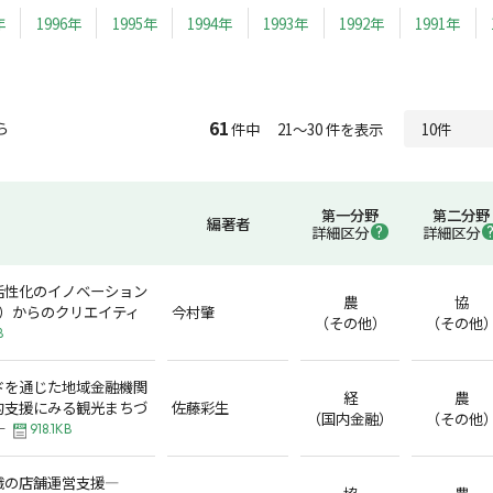
年
1996年
1995年
1994年
1993年
1992年
1991年
61
ら
件中 21～30 件を表示
第一分野
第二分野
編著者
詳細区分
詳細区分
活性化のイノベーション
農
協
（近隣）からのクリエイティ
今村肇
（その他）
（その他
B
ドを通じた地域金融機関
経
農
的支援にみる観光まちづ
佐藤彩生
（国内金融）
（その他
─
918.1KB
織の店舗運営支援―
協
農