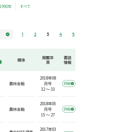
1990年
すべて
1
2
3
4
5
掲載年
書誌
媒体
頁
情報
2018年08
農林金融
月号
詳細
）
32 ～ 33
2018年05
農林金融
月号
詳細
）
15 ～ 27
2017年03
農中総研 調査