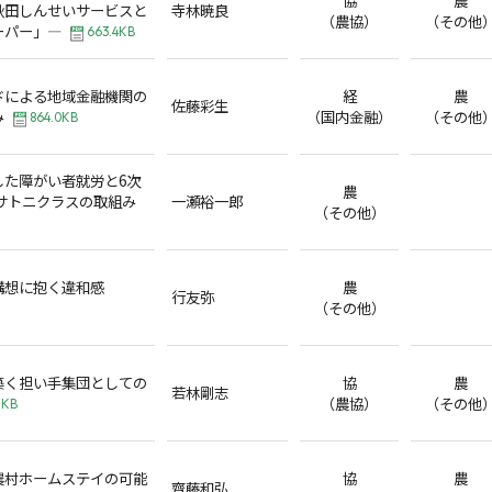
秋田しんせいサービスと
寺林暁良
（農協）
（その他
ーパー」―
663.4KB
ドによる地域金融機関の
経
農
佐藤彩生
み
（国内金融）
（その他
864.0KB
した障がい者就労と6次
農
サトニクラスの取組み
一瀬裕一郎
（その他）
構想に抱く違和感
農
行友弥
（その他）
築く担い手集団としての
協
農
若林剛志
（農協）
（その他
1KB
農村ホームステイの可能
協
農
齊藤和弘