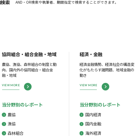
細検索
AND・OR検索や執筆者、期間指定で検索することができます。
協同組合・組合金融・地域
経済・金融
農協、漁協、森林組合の制度と動
経済金融情勢、経済社会の構造変
向、国内外の協同組合・組合金
化がもたらす諸問題、地域金融の
融・地域
動き
VIEW MORE
VIEW MORE
当分野別のレポート
当分野別のレポート
農協
国内経済
漁協
国内金融
森林組合
海外経済