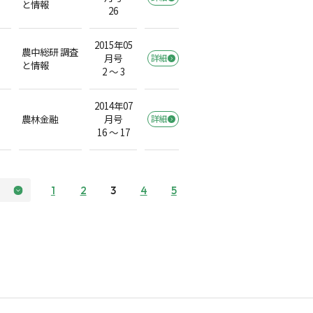
）
と情報
26
2015年05
農中総研 調査
月号
詳細
）
と情報
2 ～ 3
2014年07
農林金融
月号
詳細
16 ～ 17
1
2
3
4
5