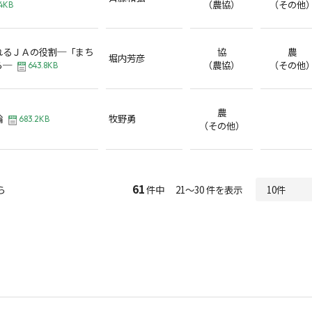
（農協）
（その他
4KB
れるＪＡの役割─「まち
協
農
堀内芳彦
ら─
（農協）
（その他
643.8KB
農
輪
牧野勇
683.2KB
（その他）
61
ら
件中 21～30 件を表示