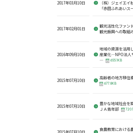
2017年03月10日
（株）ジェイエイ
「赤田ふれあいス
観光活性化ファン
2017年02月01日
観光振興への取組
地域の資源を活用
2016年09月10日
産業化―NPO法人
―
655.1KB
高齢者の地方移住
2015年07月10日
677.8KB
豊かな地域社会を
2015年07月10日
ＪＡ青年部
720.
食農教育における
2015年07月10日