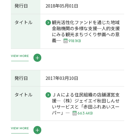
発行日
2018年05月01日
タイトル
観光活性化ファンドを通じた地域
金融機関の多様な支援─人的支援
にみる観光まちづくり参画への意
義─
918.1KB
VIEW MORE
発行日
2017年03月10日
タイトル
ＪＡによる住民組織の店舗運営支
援―（株）ジェイエイ秋田しんせ
いサービスと「赤田ふれあいスー
パー」―
663.4KB
VIEW MORE