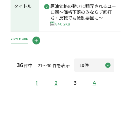
タイトル
原油価格の動きに翻弄されるユー
ロ圏～価格下落のみならず底打
ち・反転でも波乱要因に～
840.2KB
VIEW MORE
36
件中 21～30 件を表示
1
2
3
4