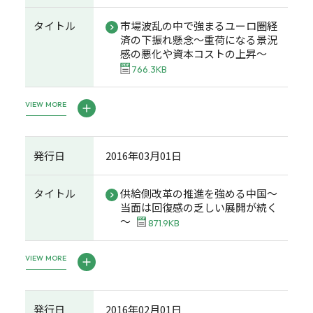
タイトル
市場波乱の中で強まるユーロ圏経
済の下振れ懸念～重荷になる景況
感の悪化や資本コストの上昇～
766.3KB
VIEW MORE
発行日
2016年03月01日
タイトル
供給側改革の推進を強める中国～
当面は回復感の乏しい展開が続く
～
871.9KB
VIEW MORE
発行日
2016年02月01日