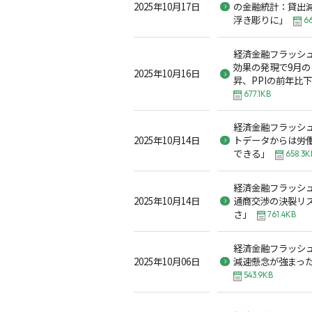
2025年10月17日
の金融統計：貸出
浮き彫りに」
6
経済金融フラッシュ2
効果の発現で9月の
2025年10月16日
昇、PPIの前年比
677.1KB
経済金融フラッシュ2
2025年10月14日
トデータからは労
できる」
658.3K
経済金融フラッシュ2
2025年10月14日
通商交渉の決裂リ
さ」
761.4KB
経済金融フラッシュ2
2025年10月06日
減速懸念が強まった
543.9KB