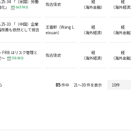
5-34 「（米国）労働
経
経
佐古佳史
難化」
（海外金融）
（海外経済
643.9KB
5-33 「（中国）企業
王雷軒（Wang L
経
経
幅改善も依然として弱含
eixuan）
（海外経済）
（海外金融
 FRB はリスク管理と
経
経
佐古佳史
定～
（海外経済）
（海外金融
518.8KB
85
ら
件中 21～30 件を表示