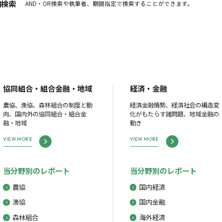
細検索
AND・OR検索や執筆者、期間指定で検索することができます。
協同組合・組合金融・地域
経済・金融
農協、漁協、森林組合の制度と動
経済金融情勢、経済社会の構造変
向、国内外の協同組合・組合金
化がもたらす諸問題、地域金融の
融・地域
動き
VIEW MORE
VIEW MORE
当分野別のレポート
当分野別のレポート
農協
国内経済
漁協
国内金融
森林組合
海外経済