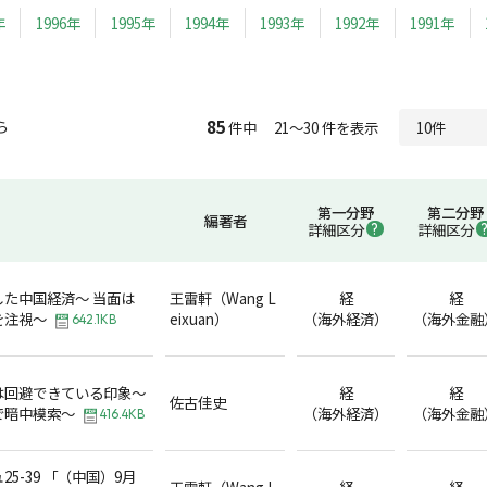
年
1996年
1995年
1994年
1993年
1992年
1991年
85
ら
件中 21～30 件を表示
第一分野
第二分野
編著者
詳細区分
詳細区分
た中国経済～ 当面は
王雷軒（Wang L
経
経
を注視～
eixuan）
（海外経済）
（海外金融
642.1KB
は回避できている印象～
経
経
佐古佳史
で暗中模索～
（海外経済）
（海外金融
416.4KB
5-39 「（中国）9月
王雷軒（Wang L
経
経