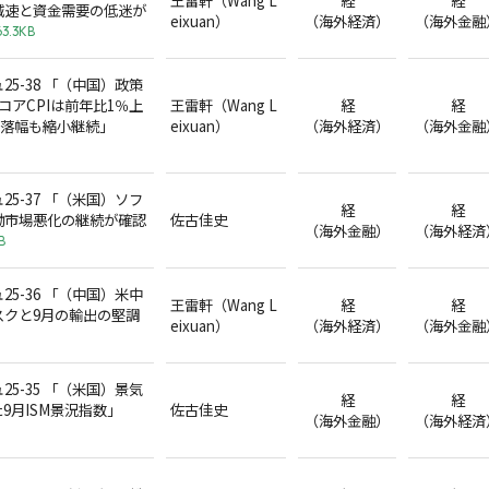
減速と資金需要の低迷が
eixuan）
（海外経済）
（海外金融
63.3KB
5-38 「（中国）政策
コアCPIは前年比1％上
王雷軒（Wang L
経
経
下落幅も縮小継続」
eixuan）
（海外経済）
（海外金融
5-37 「（米国）ソフ
経
経
働市場悪化の継続が確認
佐古佳史
（海外金融）
（海外経済
B
5-36 「（中国）米中
王雷軒（Wang L
経
経
スクと9月の輸出の堅調
eixuan）
（海外経済）
（海外金融
5-35 「（米国）景気
経
経
9月ISM景況指数」
佐古佳史
（海外金融）
（海外経済