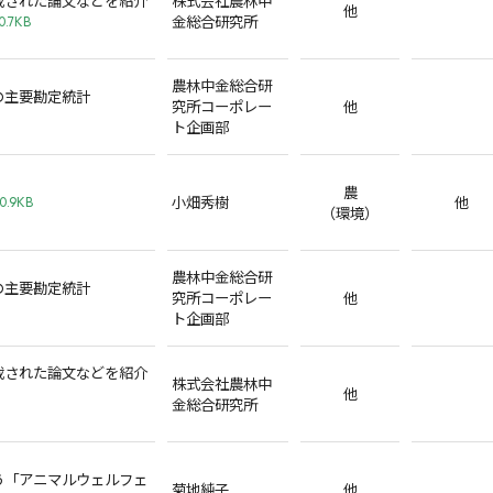
他
金総合研究所
0.7KB
農林中金総合研
の主要勘定統計
究所コーポレー
他
ト企画部
農
小畑秀樹
他
0.9KB
（環境）
農林中金総合研
の主要勘定統計
究所コーポレー
他
ト企画部
載された論文などを紹介
株式会社農林中
コーナー
他
金総合研究所
う「アニマルウェルフェ
菊地純子
他