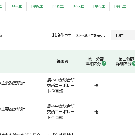
年
1996年
1995年
1994年
1993年
1992年
1991年
1194
ら
件中 21～30 件を表示
第一分野
第二分野
編著者
詳細区分
詳細区分
農林中金総合研
の主要勘定統計
究所コーポレー
他
ト企画部
農林中金総合研
の主要勘定統計
究所コーポレー
他
ト企画部
載された論文などを紹介
株式会社農林中