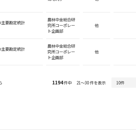
農林中金総合研
の主要勘定統計
究所コーポレー
他
ト企画部
農林中金総合研
の主要勘定統計
究所コーポレー
他
ト企画部
1194
ら
件中 21～30 件を表示