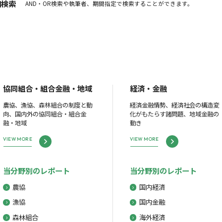
細検索
AND・OR検索や執筆者、期間指定で検索することができます。
協同組合・組合金融・地域
経済・金融
農協、漁協、森林組合の制度と動
経済金融情勢、経済社会の構造変
向、国内外の協同組合・組合金
化がもたらす諸問題、地域金融の
融・地域
動き
VIEW MORE
VIEW MORE
当分野別のレポート
当分野別のレポート
農協
国内経済
漁協
国内金融
森林組合
海外経済