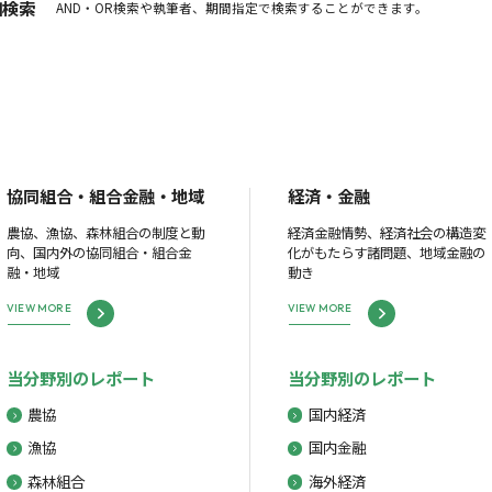
細検索
AND・OR検索や執筆者、期間指定で検索することができます。
協同組合・組合金融・地域
経済・金融
農協、漁協、森林組合の制度と動
経済金融情勢、経済社会の構造変
向、国内外の協同組合・組合金
化がもたらす諸問題、地域金融の
融・地域
動き
VIEW MORE
VIEW MORE
当分野別のレポート
当分野別のレポート
農協
国内経済
漁協
国内金融
森林組合
海外経済