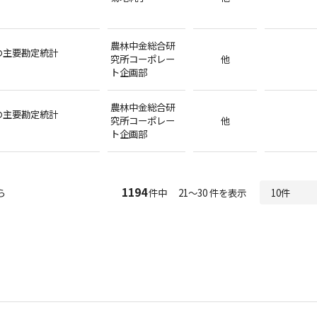
農林中金総合研
の主要勘定統計
究所コーポレー
他
ト企画部
農林中金総合研
の主要勘定統計
究所コーポレー
他
ト企画部
1194
ら
件中 21～30 件を表示