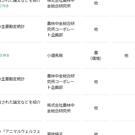
他
金総合研究所
0.7KB
農林中金総合研
の主要勘定統計
究所コーポレー
他
ト企画部
農
小畑秀樹
他
0.9KB
（環境）
農林中金総合研
の主要勘定統計
究所コーポレー
他
ト企画部
載された論文などを紹介
株式会社農林中
コーナー
他
金総合研究所
う「アニマルウェルフェ
菊地純子
他