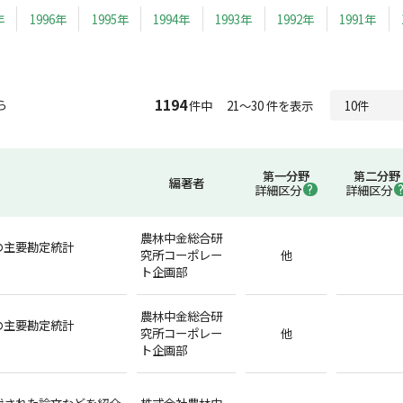
年
1996年
1995年
1994年
1993年
1992年
1991年
1194
ら
件中 21～30 件を表示
第一分野
第二分野
編著者
詳細区分
詳細区分
農林中金総合研
の主要勘定統計
究所コーポレー
他
ト企画部
農林中金総合研
の主要勘定統計
究所コーポレー
他
ト企画部
載された論文などを紹介
株式会社農林中