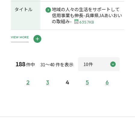
タイトル
地域の人々の生活をサポートして
信用事業も伸長-兵庫県JAあいおい
の取組み-
635.7KB
VIEW MORE
188
件中 31～40 件を表示
2
3
4
5
6