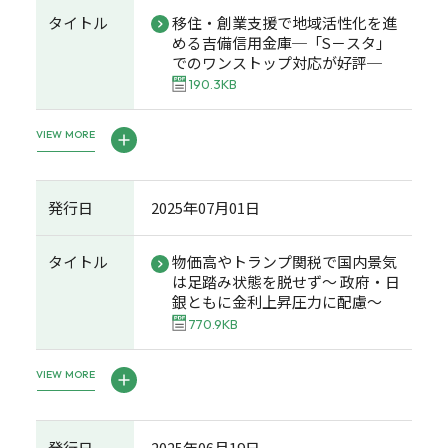
タイトル
移住・創業支援で地域活性化を進
める吉備信用金庫─「S－スタ」
でのワンストップ対応が好評─
190.3KB
VIEW MORE
発行日
2025年07月01日
タイトル
物価高やトランプ関税で国内景気
は足踏み状態を脱せず～ 政府・日
銀ともに金利上昇圧力に配慮～
770.9KB
VIEW MORE
発行日
2025年06月19日