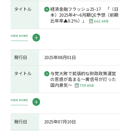
タイトル
経済金融フラッシュ25-17 「（日
本）2025年4～6月期QE予想（前期
比年率▲0.2％）」
662.4KB
VIEW MORE
発行日
2025年08月01日
タイトル
与党大敗で拡張的な財政政策運営
の思惑が高まる～黄信号が灯った
国内景気～
759.6KB
VIEW MORE
発行日
2025年07月10日