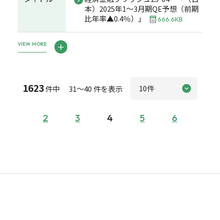
本）2025年1～3月期QE予想（前期
比年率▲0.4％）」
666.6KB
VIEW MORE
1623
件中 31～40 件を表示
2
3
4
5
6